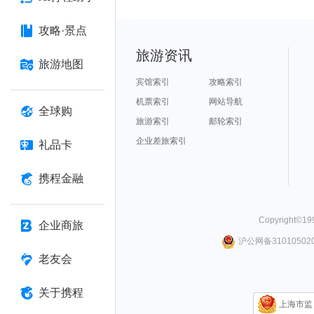
攻略·景点
旅游资讯
旅游地图
宾馆索引
攻略索引
机票索引
网站导航
全球购
旅游索引
邮轮索引
企业差旅索引
礼品卡
携程金融
Copyright©
19
企业商旅
沪公网备310105020
老友会
关于携程
上海市监