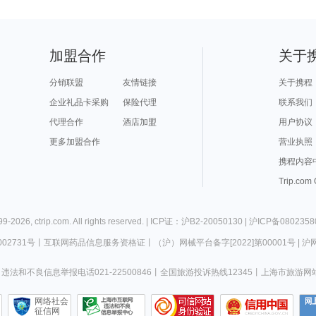
加盟合作
关于
分销联盟
友情链接
关于携程
企业礼品卡采购
保险代理
联系我们
代理合作
酒店加盟
用户协议
更多加盟合作
营业执照
携程内容
Trip.com
99-
2026
,
ctrip.com
. All rights reserved. |
ICP证：沪B2-20050130
|
沪ICP备0802358
02731号
丨
互联网药品信息服务资格证
丨
（沪）网械平台备字[2022]第00001号
|
沪网
违法和不良信息举报电话021-22500846
丨
全国旅游投诉热线12345
丨
上海市旅游网
网络社会
征信网