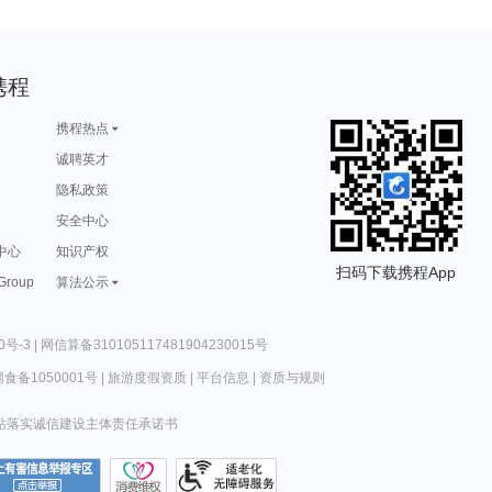
携程
携程热点
诚聘英才
隐私政策
安全中心
中心
知识产权
扫码下载携程App
 Group
算法公示
0号-3
|
网信算备310105117481904230015号
食备1050001号
|
旅游度假资质
|
平台信息
|
资质与规则
站落实诚信建设主体责任承诺书