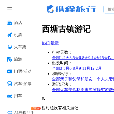
酒店
西塘古镇
游记
机票
热门
|
最新
火车票
行程天数
：
全部
1-2天
3-5天
6-8天
9-14天
15天以
旅游
出发时间
：
全部
3-5月
6-8月
9-11月
12-2月
门票·活动
和谁出行
：
全部
亲子
和父母
和朋友
一个人
夫妻
汽车·船票
游记玩法
：
全部
火车
美食林
周末游
省钱
穷游
奢
用车
📝
暂时还没有相关游记
NEW
AI行程助手