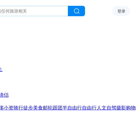
登录
上
情侣
侈
小资
骑行
徒步
美食
邮轮
跟团
半自由行
自由行
人文
自驾
摄影
购物