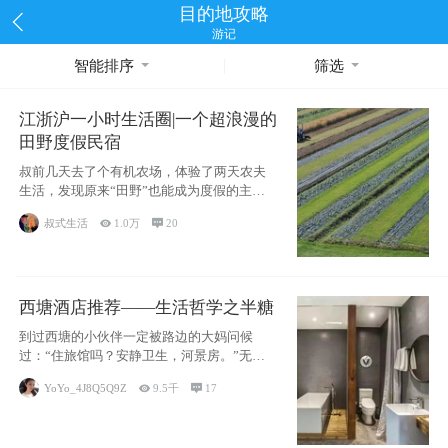
目的地攻略
游记
智能排序
筛选
江浙沪一小时生活圈|一个超浪漫的
田野度假民宿
叔前几天去了个有机农场，体验了两天农夫
生活，发现原来“田野”也能成为度假的主旋
律。江
叔式生活

1.0万

20
西塘酒店推荐——生活哲学之半糖
到过西塘的小伙伴一定被路边的大妈问候
过：“住旅馆吗？安静卫生，河景房。”无意
于厚今薄
YoYo_4J8Q5Q9Z

9.5千

17