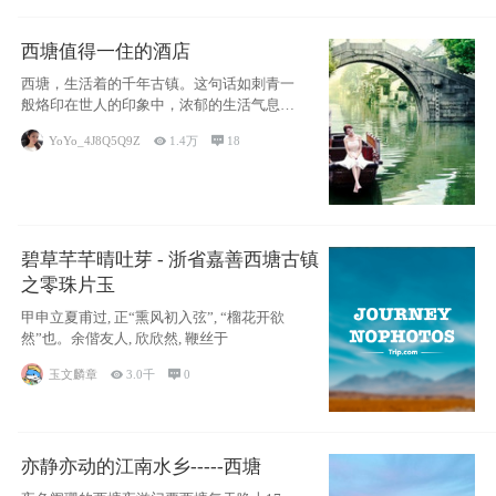
西塘值得一住的酒店
西塘，生活着的千年古镇。这句话如刺青一
般烙印在世人的印象中，浓郁的生活气息，
小桥流水
YoYo_4J8Q5Q9Z

1.4万

18
碧草芊芊晴吐芽 - 浙省嘉善西塘古镇
之零珠片玉
甲申立夏甫过, 正“熏风初入弦”, “榴花开欲
然”也。余偕友人, 欣欣然, 鞭丝于
玉文麟章

3.0千

0
亦静亦动的江南水乡-----西塘