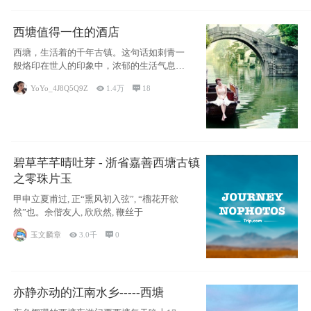
西塘值得一住的酒店
西塘，生活着的千年古镇。这句话如刺青一
般烙印在世人的印象中，浓郁的生活气息，
小桥流水
YoYo_4J8Q5Q9Z

1.4万

18
碧草芊芊晴吐芽 - 浙省嘉善西塘古镇
之零珠片玉
甲申立夏甫过, 正“熏风初入弦”, “榴花开欲
然”也。余偕友人, 欣欣然, 鞭丝于
玉文麟章

3.0千

0
亦静亦动的江南水乡-----西塘