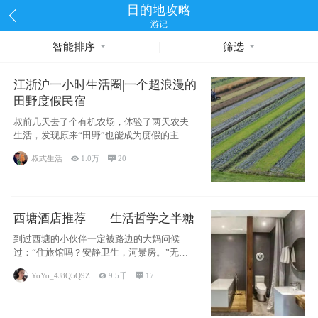
目的地攻略
游记
智能排序
筛选
江浙沪一小时生活圈|一个超浪漫的
田野度假民宿
叔前几天去了个有机农场，体验了两天农夫
生活，发现原来“田野”也能成为度假的主旋
律。江
叔式生活

1.0万

20
西塘酒店推荐——生活哲学之半糖
到过西塘的小伙伴一定被路边的大妈问候
过：“住旅馆吗？安静卫生，河景房。”无意
于厚今薄
YoYo_4J8Q5Q9Z

9.5千

17