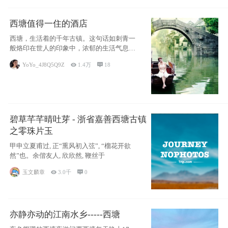
西塘值得一住的酒店
西塘，生活着的千年古镇。这句话如刺青一
般烙印在世人的印象中，浓郁的生活气息，
小桥流水
YoYo_4J8Q5Q9Z

1.4万

18
碧草芊芊晴吐芽 - 浙省嘉善西塘古镇
之零珠片玉
甲申立夏甫过, 正“熏风初入弦”, “榴花开欲
然”也。余偕友人, 欣欣然, 鞭丝于
玉文麟章

3.0千

0
亦静亦动的江南水乡-----西塘