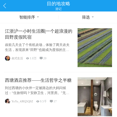
目的地攻略
游记
智能排序
筛选
江浙沪一小时生活圈|一个超浪漫的
田野度假民宿
叔前几天去了个有机农场，体验了两天农夫
生活，发现原来“田野”也能成为度假的主旋
律。江
叔式生活

1.0万

20
西塘酒店推荐——生活哲学之半糖
到过西塘的小伙伴一定被路边的大妈问候
过：“住旅馆吗？安静卫生，河景房。”无意
于厚今薄
YoYo_4J8Q5Q9Z

9.5千

17