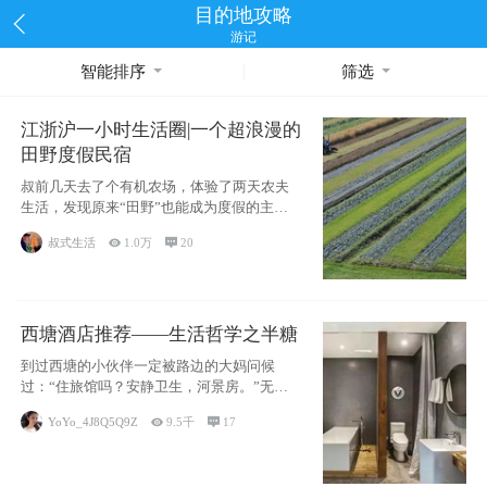
目的地攻略
游记
智能排序
筛选
江浙沪一小时生活圈|一个超浪漫的
田野度假民宿
叔前几天去了个有机农场，体验了两天农夫
生活，发现原来“田野”也能成为度假的主旋
律。江
叔式生活

1.0万

20
西塘酒店推荐——生活哲学之半糖
到过西塘的小伙伴一定被路边的大妈问候
过：“住旅馆吗？安静卫生，河景房。”无意
于厚今薄
YoYo_4J8Q5Q9Z

9.5千

17