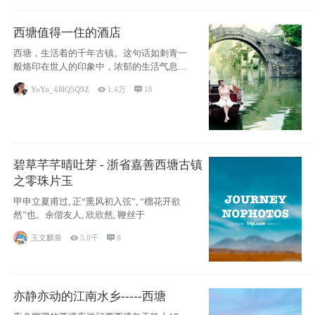
西塘值得一住的酒店
西塘，生活着的千年古镇。这句话如刺青一
般烙印在世人的印象中，浓郁的生活气息，
小桥流水
YoYo_4J8Q5Q9Z

1.4万

18
碧草芊芊晴吐芽 - 浙省嘉善西塘古镇
之零珠片玉
甲申立夏甫过, 正“熏风初入弦”, “榴花开欲
然”也。余偕友人, 欣欣然, 鞭丝于
玉文麟章

3.0千

0
亦静亦动的江南水乡-----西塘