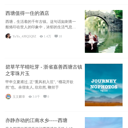
西塘值得一住的酒店
西塘，生活着的千年古镇。这句话如刺青一
般烙印在世人的印象中，浓郁的生活气息，
小桥流水
YoYo_4J8Q5Q9Z

1.4万

18
碧草芊芊晴吐芽 - 浙省嘉善西塘古镇
之零珠片玉
甲申立夏甫过, 正“熏风初入弦”, “榴花开欲
然”也。余偕友人, 欣欣然, 鞭丝于
玉文麟章

3.0千

0
亦静亦动的江南水乡-----西塘