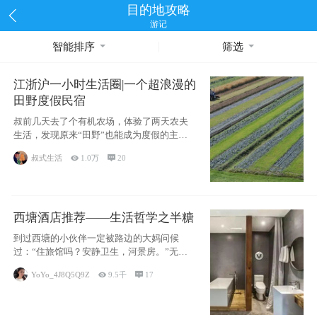
目的地攻略
游记
智能排序
筛选
江浙沪一小时生活圈|一个超浪漫的
田野度假民宿
叔前几天去了个有机农场，体验了两天农夫
生活，发现原来“田野”也能成为度假的主旋
律。江
叔式生活

1.0万

20
西塘酒店推荐——生活哲学之半糖
到过西塘的小伙伴一定被路边的大妈问候
过：“住旅馆吗？安静卫生，河景房。”无意
于厚今薄
YoYo_4J8Q5Q9Z

9.5千

17