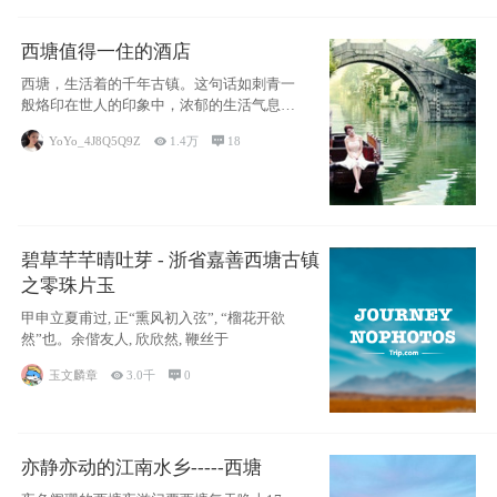
西塘值得一住的酒店
西塘，生活着的千年古镇。这句话如刺青一
般烙印在世人的印象中，浓郁的生活气息，
小桥流水
YoYo_4J8Q5Q9Z

1.4万

18
碧草芊芊晴吐芽 - 浙省嘉善西塘古镇
之零珠片玉
甲申立夏甫过, 正“熏风初入弦”, “榴花开欲
然”也。余偕友人, 欣欣然, 鞭丝于
玉文麟章

3.0千

0
亦静亦动的江南水乡-----西塘