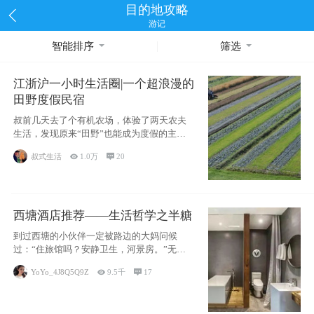
目的地攻略
游记
智能排序
筛选
江浙沪一小时生活圈|一个超浪漫的
田野度假民宿
叔前几天去了个有机农场，体验了两天农夫
生活，发现原来“田野”也能成为度假的主旋
律。江
叔式生活

1.0万

20
西塘酒店推荐——生活哲学之半糖
到过西塘的小伙伴一定被路边的大妈问候
过：“住旅馆吗？安静卫生，河景房。”无意
于厚今薄
YoYo_4J8Q5Q9Z

9.5千

17