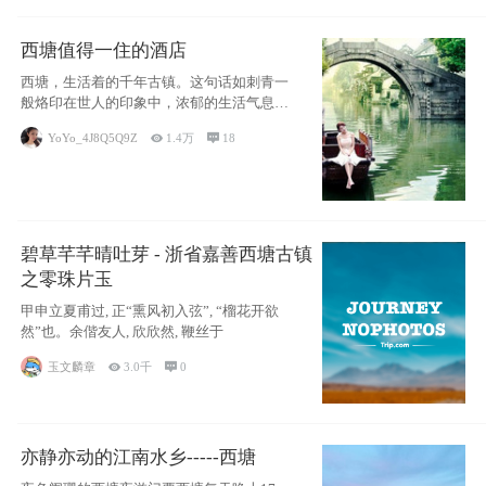
西塘值得一住的酒店
西塘，生活着的千年古镇。这句话如刺青一
般烙印在世人的印象中，浓郁的生活气息，
小桥流水
YoYo_4J8Q5Q9Z

1.4万

18
碧草芊芊晴吐芽 - 浙省嘉善西塘古镇
之零珠片玉
甲申立夏甫过, 正“熏风初入弦”, “榴花开欲
然”也。余偕友人, 欣欣然, 鞭丝于
玉文麟章

3.0千

0
亦静亦动的江南水乡-----西塘