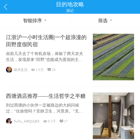
目的地攻略
游记
智能排序
筛选
江浙沪一小时生活圈|一个超浪漫的
田野度假民宿
叔前几天去了个有机农场，体验了两天农夫
生活，发现原来“田野”也能成为度假的主旋
律。江
叔式生活

1.0万

20
西塘酒店推荐——生活哲学之半糖
到过西塘的小伙伴一定被路边的大妈问候
过：“住旅馆吗？安静卫生，河景房。”无意
于厚今薄
YoYo_4J8Q5Q9Z

9.5千

17