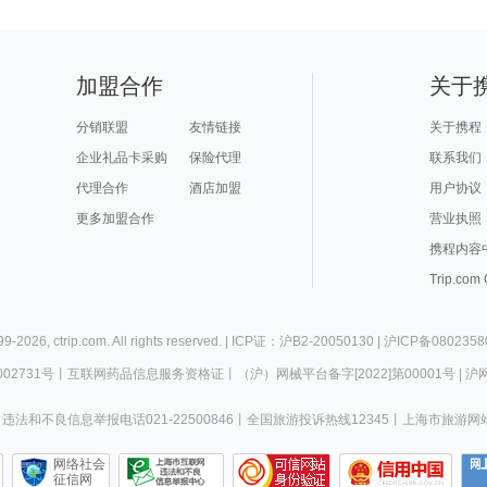
加盟合作
关于
分销联盟
友情链接
关于携程
企业礼品卡采购
保险代理
联系我们
代理合作
酒店加盟
用户协议
更多加盟合作
营业执照
携程内容
Trip.com
99-
2026
,
ctrip.com
. All rights reserved. |
ICP证：沪B2-20050130
|
沪ICP备0802358
02731号
丨
互联网药品信息服务资格证
丨
（沪）网械平台备字[2022]第00001号
|
沪网
违法和不良信息举报电话021-22500846
丨
全国旅游投诉热线12345
丨
上海市旅游网
网络社会
征信网