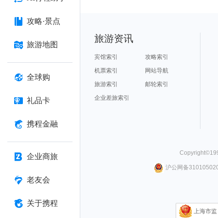
攻略·景点
旅游资讯
旅游地图
宾馆索引
攻略索引
机票索引
网站导航
全球购
旅游索引
邮轮索引
企业差旅索引
礼品卡
携程金融
Copyright©
19
企业商旅
沪公网备310105020
老友会
关于携程
上海市监