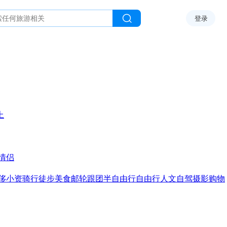
登录
上
情侣
侈
小资
骑行
徒步
美食
邮轮
跟团
半自由行
自由行
人文
自驾
摄影
购物