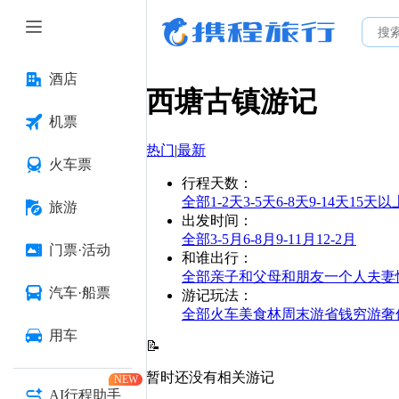
酒店
西塘古镇
游记
机票
热门
|
最新
火车票
行程天数
：
全部
1-2天
3-5天
6-8天
9-14天
15天以
旅游
出发时间
：
全部
3-5月
6-8月
9-11月
12-2月
门票·活动
和谁出行
：
全部
亲子
和父母
和朋友
一个人
夫妻
汽车·船票
游记玩法
：
全部
火车
美食林
周末游
省钱
穷游
奢
用车
📝
暂时还没有相关游记
NEW
AI行程助手