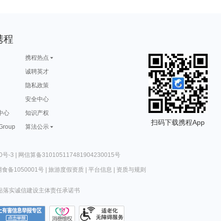
携程
携程热点
诚聘英才
隐私政策
安全中心
中心
知识产权
扫码下载携程App
 Group
算法公示
0号-3
|
网信算备310105117481904230015号
食备1050001号
|
旅游度假资质
|
平台信息
|
资质与规则
站落实诚信建设主体责任承诺书