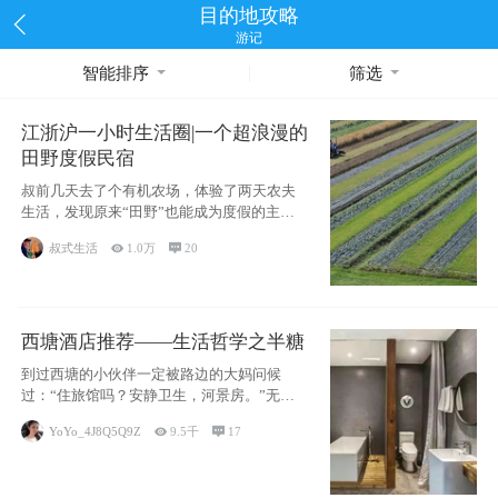
目的地攻略
游记
智能排序
筛选
江浙沪一小时生活圈|一个超浪漫的
田野度假民宿
叔前几天去了个有机农场，体验了两天农夫
生活，发现原来“田野”也能成为度假的主旋
律。江
叔式生活

1.0万

20
西塘酒店推荐——生活哲学之半糖
到过西塘的小伙伴一定被路边的大妈问候
过：“住旅馆吗？安静卫生，河景房。”无意
于厚今薄
YoYo_4J8Q5Q9Z

9.5千

17