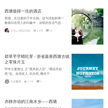
西塘值得一住的酒店
西塘，生活着的千年古镇。这句话如刺青一
般烙印在世人的印象中，浓郁的生活气息，
小桥流水
YoYo_4J8Q5Q9Z

1.4万

18
碧草芊芊晴吐芽 - 浙省嘉善西塘古镇
之零珠片玉
甲申立夏甫过, 正“熏风初入弦”, “榴花开欲
然”也。余偕友人, 欣欣然, 鞭丝于
玉文麟章

3.0千

0
亦静亦动的江南水乡-----西塘