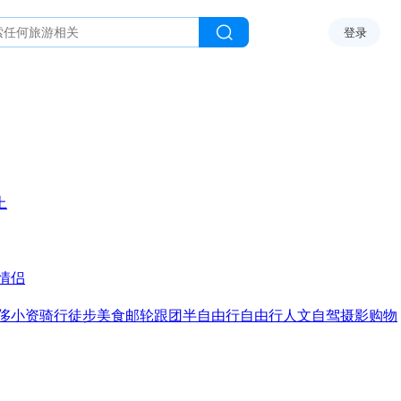
登录
上
情侣
侈
小资
骑行
徒步
美食
邮轮
跟团
半自由行
自由行
人文
自驾
摄影
购物