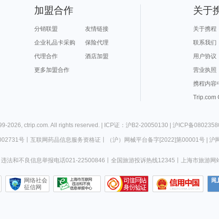
加盟合作
关于
分销联盟
友情链接
关于携程
企业礼品卡采购
保险代理
联系我们
代理合作
酒店加盟
用户协议
更多加盟合作
营业执照
携程内容
Trip.com
99-
2026
,
ctrip.com
. All rights reserved. |
ICP证：沪B2-20050130
|
沪ICP备0802358
02731号
丨
互联网药品信息服务资格证
丨
（沪）网械平台备字[2022]第00001号
|
沪网
违法和不良信息举报电话021-22500846
丨
全国旅游投诉热线12345
丨
上海市旅游网
网络社会
征信网