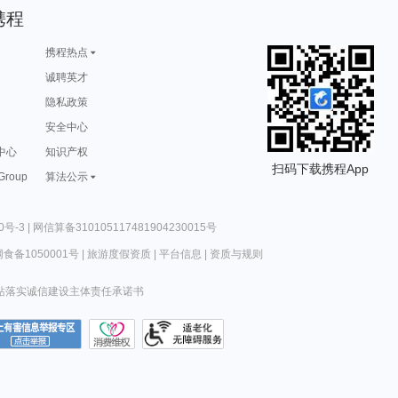
携程
携程热点
诚聘英才
隐私政策
安全中心
中心
知识产权
扫码下载携程App
 Group
算法公示
0号-3
|
网信算备310105117481904230015号
食备1050001号
|
旅游度假资质
|
平台信息
|
资质与规则
站落实诚信建设主体责任承诺书