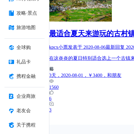
攻略·景点
旅游地图
最适合夏天来游玩的古村
kpcx小票
发表于
2020-08-06
最新回复
202
全球购
在这炎炎的夏日特别适合选上一个古镇
礼品卡
3
天
，2020-08-01
，￥3400
，和朋友
携程金融
1560
企业商旅
6
3
老友会
关于携程