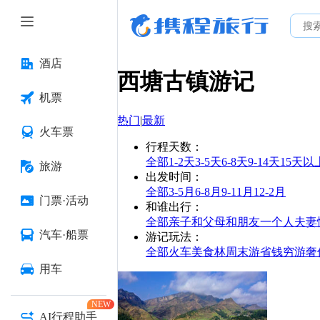
酒店
西塘古镇
游记
机票
热门
|
最新
火车票
行程天数
：
全部
1-2天
3-5天
6-8天
9-14天
15天以
旅游
出发时间
：
全部
3-5月
6-8月
9-11月
12-2月
门票·活动
和谁出行
：
全部
亲子
和父母
和朋友
一个人
夫妻
汽车·船票
游记玩法
：
全部
火车
美食林
周末游
省钱
穷游
奢
用车
NEW
AI行程助手