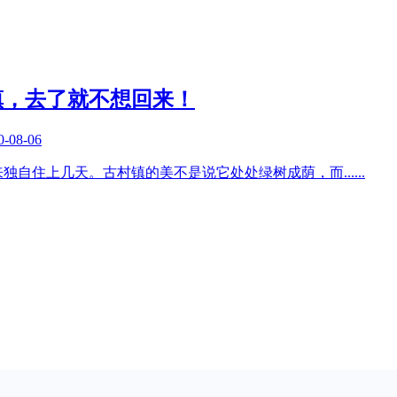
镇，去了就不想回来！
0-08-06
来独自住上几天。古村镇的美不是说它处处绿树成荫，而
......