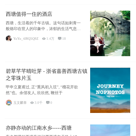
西塘值得一住的酒店
西塘，生活着的千年古镇。这句话如刺青一
般烙印在世人的印象中，浓郁的生活气息，
小桥流水
YoYo_4J8Q5Q9Z

1.4万

18
碧草芊芊晴吐芽 - 浙省嘉善西塘古镇
之零珠片玉
甲申立夏甫过, 正“熏风初入弦”, “榴花开欲
然”也。余偕友人, 欣欣然, 鞭丝于
玉文麟章

3.0千

0
亦静亦动的江南水乡-----西塘