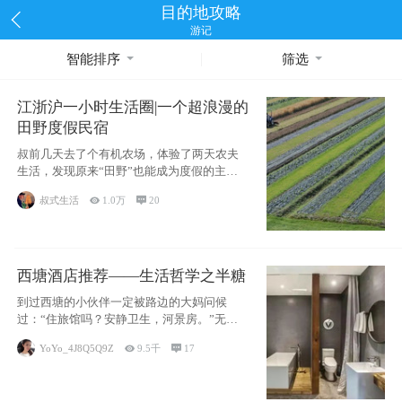
目的地攻略
游记
智能排序
筛选
江浙沪一小时生活圈|一个超浪漫的
田野度假民宿
叔前几天去了个有机农场，体验了两天农夫
生活，发现原来“田野”也能成为度假的主旋
律。江
叔式生活

1.0万

20
西塘酒店推荐——生活哲学之半糖
到过西塘的小伙伴一定被路边的大妈问候
过：“住旅馆吗？安静卫生，河景房。”无意
于厚今薄
YoYo_4J8Q5Q9Z

9.5千

17