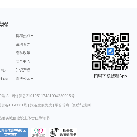
携程
携程热点
诚聘英才
隐私政策
安全中心
中心
知识产权
扫码下载携程App
 Group
算法公示
0号-3
|
网信算备310105117481904230015号
食备1050001号
|
旅游度假资质
|
平台信息
|
资质与规则
站落实诚信建设主体责任承诺书