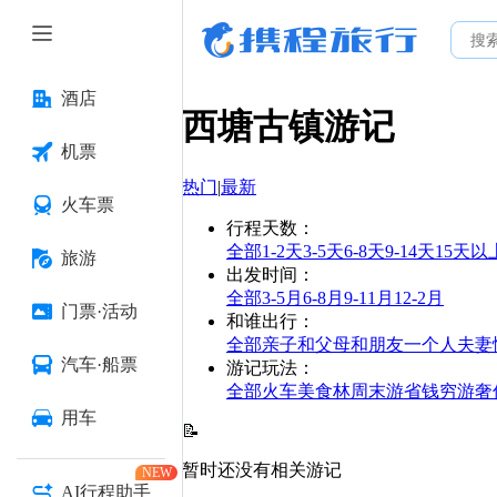
酒店
西塘古镇
游记
机票
热门
|
最新
火车票
行程天数
：
全部
1-2天
3-5天
6-8天
9-14天
15天以
旅游
出发时间
：
全部
3-5月
6-8月
9-11月
12-2月
门票·活动
和谁出行
：
全部
亲子
和父母
和朋友
一个人
夫妻
汽车·船票
游记玩法
：
全部
火车
美食林
周末游
省钱
穷游
奢
用车
📝
暂时还没有相关游记
NEW
AI行程助手