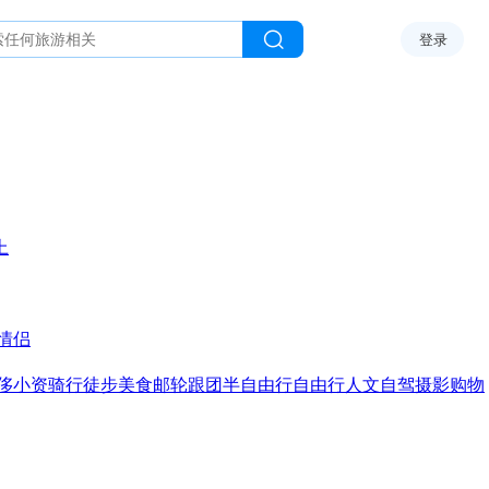
登录
上
情侣
侈
小资
骑行
徒步
美食
邮轮
跟团
半自由行
自由行
人文
自驾
摄影
购物