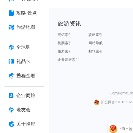
攻略·景点
旅游资讯
旅游地图
宾馆索引
攻略索引
机票索引
网站导航
全球购
旅游索引
邮轮索引
企业差旅索引
礼品卡
携程金融
Copyright©
19
企业商旅
沪公网备310105020
老友会
关于携程
上海市监