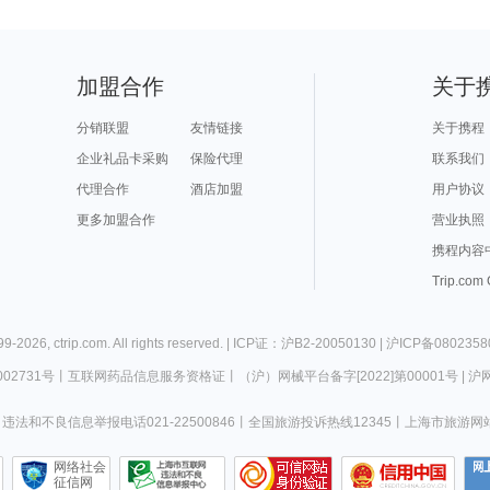
加盟合作
关于
分销联盟
友情链接
关于携程
企业礼品卡采购
保险代理
联系我们
代理合作
酒店加盟
用户协议
更多加盟合作
营业执照
携程内容
Trip.com
99-
2026
,
ctrip.com
. All rights reserved. |
ICP证：沪B2-20050130
|
沪ICP备0802358
02731号
丨
互联网药品信息服务资格证
丨
（沪）网械平台备字[2022]第00001号
|
沪网
违法和不良信息举报电话021-22500846
丨
全国旅游投诉热线12345
丨
上海市旅游网
网络社会
征信网