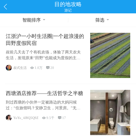
目的地攻略
游记
智能排序
筛选
江浙沪一小时生活圈|一个超浪漫的
田野度假民宿
叔前几天去了个有机农场，体验了两天农夫
生活，发现原来“田野”也能成为度假的主旋
律。江
叔式生活

1.0万

20
西塘酒店推荐——生活哲学之半糖
到过西塘的小伙伴一定被路边的大妈问候
过：“住旅馆吗？安静卫生，河景房。”无意
于厚今薄
YoYo_4J8Q5Q9Z

9.5千

17