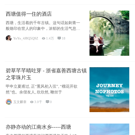
西塘值得一住的酒店
西塘，生活着的千年古镇。这句话如刺青一
般烙印在世人的印象中，浓郁的生活气息，
小桥流水
YoYo_4J8Q5Q9Z

1.4万

18
碧草芊芊晴吐芽 - 浙省嘉善西塘古镇
之零珠片玉
甲申立夏甫过, 正“熏风初入弦”, “榴花开欲
然”也。余偕友人, 欣欣然, 鞭丝于
玉文麟章

3.0千

0
亦静亦动的江南水乡-----西塘