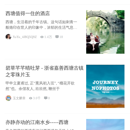
西塘值得一住的酒店
西塘，生活着的千年古镇。这句话如刺青一
般烙印在世人的印象中，浓郁的生活气息，
小桥流水
YoYo_4J8Q5Q9Z

1.4万

18
碧草芊芊晴吐芽 - 浙省嘉善西塘古镇
之零珠片玉
甲申立夏甫过, 正“熏风初入弦”, “榴花开欲
然”也。余偕友人, 欣欣然, 鞭丝于
玉文麟章

3.0千

0
亦静亦动的江南水乡-----西塘