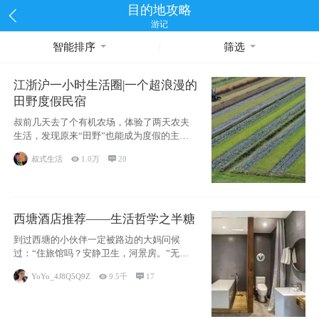
目的地攻略
游记
智能排序
筛选
江浙沪一小时生活圈|一个超浪漫的
田野度假民宿
叔前几天去了个有机农场，体验了两天农夫
生活，发现原来“田野”也能成为度假的主旋
律。江
叔式生活

1.0万

20
西塘酒店推荐——生活哲学之半糖
到过西塘的小伙伴一定被路边的大妈问候
过：“住旅馆吗？安静卫生，河景房。”无意
于厚今薄
YoYo_4J8Q5Q9Z

9.5千

17