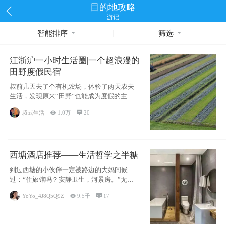
目的地攻略
游记
智能排序
筛选
江浙沪一小时生活圈|一个超浪漫的
田野度假民宿
叔前几天去了个有机农场，体验了两天农夫
生活，发现原来“田野”也能成为度假的主旋
律。江
叔式生活

1.0万

20
西塘酒店推荐——生活哲学之半糖
到过西塘的小伙伴一定被路边的大妈问候
过：“住旅馆吗？安静卫生，河景房。”无意
于厚今薄
YoYo_4J8Q5Q9Z

9.5千

17