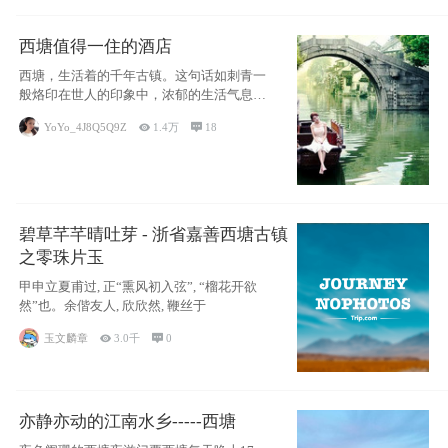
西塘值得一住的酒店
西塘，生活着的千年古镇。这句话如刺青一
般烙印在世人的印象中，浓郁的生活气息，
小桥流水
YoYo_4J8Q5Q9Z

1.4万

18
碧草芊芊晴吐芽 - 浙省嘉善西塘古镇
之零珠片玉
甲申立夏甫过, 正“熏风初入弦”, “榴花开欲
然”也。余偕友人, 欣欣然, 鞭丝于
玉文麟章

3.0千

0
亦静亦动的江南水乡-----西塘