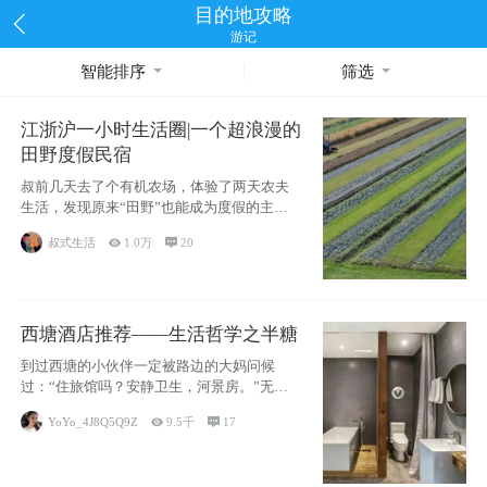
目的地攻略
游记
智能排序
筛选
江浙沪一小时生活圈|一个超浪漫的
田野度假民宿
叔前几天去了个有机农场，体验了两天农夫
生活，发现原来“田野”也能成为度假的主旋
律。江
叔式生活

1.0万

20
西塘酒店推荐——生活哲学之半糖
到过西塘的小伙伴一定被路边的大妈问候
过：“住旅馆吗？安静卫生，河景房。”无意
于厚今薄
YoYo_4J8Q5Q9Z

9.5千

17