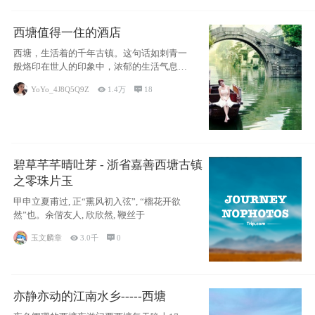
西塘值得一住的酒店
西塘，生活着的千年古镇。这句话如刺青一
般烙印在世人的印象中，浓郁的生活气息，
小桥流水
YoYo_4J8Q5Q9Z

1.4万

18
碧草芊芊晴吐芽 - 浙省嘉善西塘古镇
之零珠片玉
甲申立夏甫过, 正“熏风初入弦”, “榴花开欲
然”也。余偕友人, 欣欣然, 鞭丝于
玉文麟章

3.0千

0
亦静亦动的江南水乡-----西塘