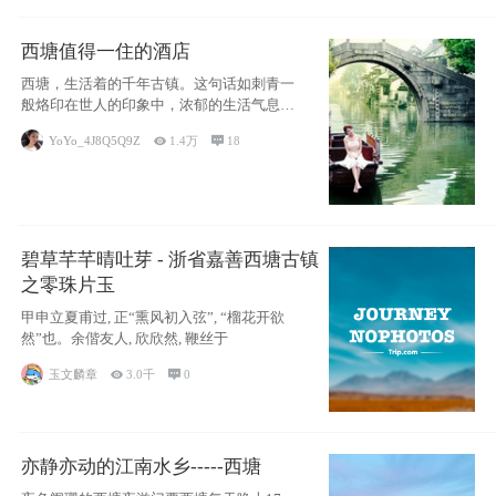
西塘值得一住的酒店
西塘，生活着的千年古镇。这句话如刺青一
般烙印在世人的印象中，浓郁的生活气息，
小桥流水
YoYo_4J8Q5Q9Z

1.4万

18
碧草芊芊晴吐芽 - 浙省嘉善西塘古镇
之零珠片玉
甲申立夏甫过, 正“熏风初入弦”, “榴花开欲
然”也。余偕友人, 欣欣然, 鞭丝于
玉文麟章

3.0千

0
亦静亦动的江南水乡-----西塘