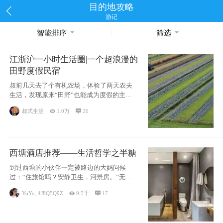
目的地攻略
游记
智能排序
筛选
江浙沪一小时生活圈|一个超浪漫的
田野度假民宿
叔前几天去了个有机农场，体验了两天农夫
生活，发现原来“田野”也能成为度假的主旋
律。江
叔式生活

1.0万

20
西塘酒店推荐——生活哲学之半糖
到过西塘的小伙伴一定被路边的大妈问候
过：“住旅馆吗？安静卫生，河景房。”无意
于厚今薄
YoYo_4J8Q5Q9Z

9.5千

17