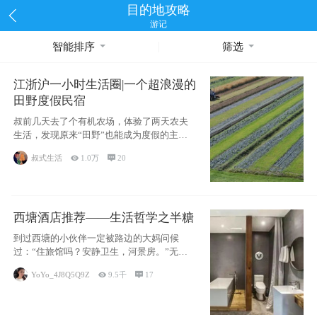
目的地攻略
游记
智能排序
筛选
江浙沪一小时生活圈|一个超浪漫的
田野度假民宿
叔前几天去了个有机农场，体验了两天农夫
生活，发现原来“田野”也能成为度假的主旋
律。江
叔式生活

1.0万

20
西塘酒店推荐——生活哲学之半糖
到过西塘的小伙伴一定被路边的大妈问候
过：“住旅馆吗？安静卫生，河景房。”无意
于厚今薄
YoYo_4J8Q5Q9Z

9.5千

17