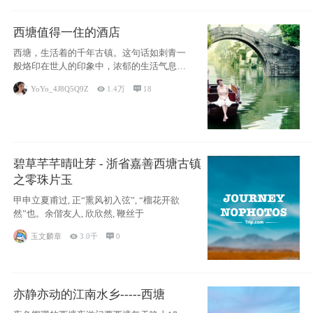
西塘值得一住的酒店
西塘，生活着的千年古镇。这句话如刺青一
般烙印在世人的印象中，浓郁的生活气息，
小桥流水
YoYo_4J8Q5Q9Z

1.4万

18
碧草芊芊晴吐芽 - 浙省嘉善西塘古镇
之零珠片玉
甲申立夏甫过, 正“熏风初入弦”, “榴花开欲
然”也。余偕友人, 欣欣然, 鞭丝于
玉文麟章

3.0千

0
亦静亦动的江南水乡-----西塘