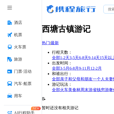
酒店
西塘古镇
游记
机票
热门
|
最新
火车票
行程天数
：
全部
1-2天
3-5天
6-8天
9-14天
15天以
旅游
出发时间
：
全部
3-5月
6-8月
9-11月
12-2月
门票·活动
和谁出行
：
全部
亲子
和父母
和朋友
一个人
夫妻
汽车·船票
游记玩法
：
全部
火车
美食林
周末游
省钱
穷游
奢
用车
📝
暂时还没有相关游记
NEW
AI行程助手