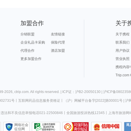
加盟合作
关于
分销联盟
友情链接
关于携程
企业礼品卡采购
保险代理
联系我们
代理合作
酒店加盟
用户协议
更多加盟合作
营业执照
携程内容
Trip.com
99-
2026
,
ctrip.com
. All rights reserved. |
ICP证：沪B2-20050130
|
沪ICP备0802358
02731号
丨
互联网药品信息服务资格证
丨
（沪）网械平台备字[2022]第00001号
|
沪网
违法和不良信息举报电话021-22500846
丨
全国旅游投诉热线12345
丨
上海市旅游网
网络社会
征信网