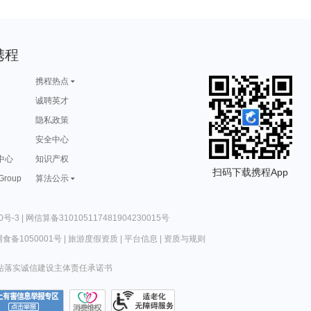
携程
携程热点
诚聘英才
隐私政策
安全中心
中心
知识产权
扫码下载携程App
 Group
算法公示
0号-3
|
网信算备310105117481904230015号
食备1050001号
|
旅游度假资质
|
平台信息
|
资质与规则
站落实诚信建设主体责任承诺书