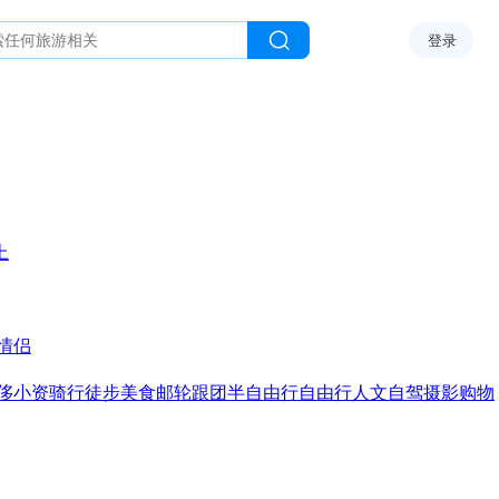
登录
上
情侣
侈
小资
骑行
徒步
美食
邮轮
跟团
半自由行
自由行
人文
自驾
摄影
购物