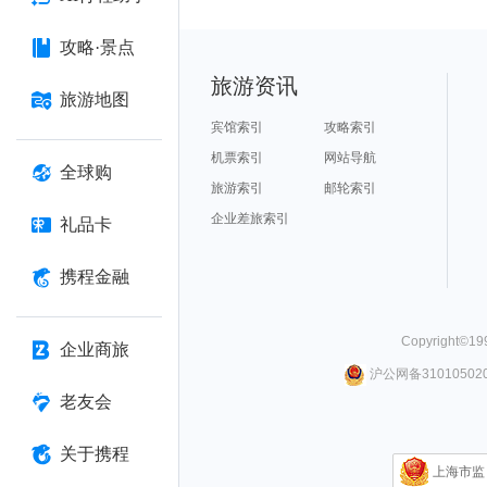
攻略·景点
旅游资讯
旅游地图
宾馆索引
攻略索引
机票索引
网站导航
全球购
旅游索引
邮轮索引
企业差旅索引
礼品卡
携程金融
Copyright©
19
企业商旅
沪公网备310105020
老友会
关于携程
上海市监