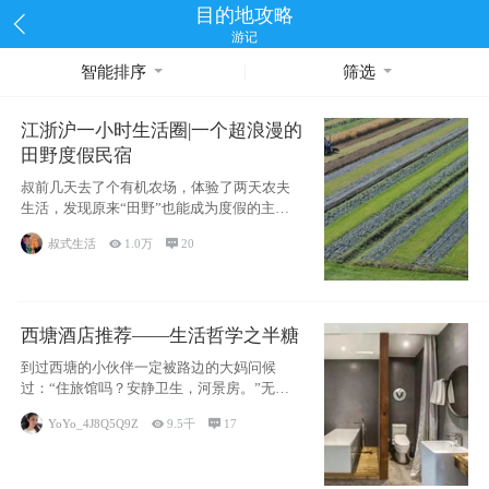
目的地攻略
游记
智能排序
筛选
江浙沪一小时生活圈|一个超浪漫的
田野度假民宿
叔前几天去了个有机农场，体验了两天农夫
生活，发现原来“田野”也能成为度假的主旋
律。江
叔式生活

1.0万

20
西塘酒店推荐——生活哲学之半糖
到过西塘的小伙伴一定被路边的大妈问候
过：“住旅馆吗？安静卫生，河景房。”无意
于厚今薄
YoYo_4J8Q5Q9Z

9.5千

17