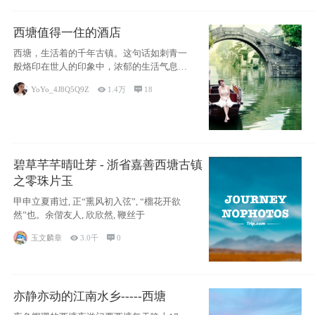
西塘值得一住的酒店
西塘，生活着的千年古镇。这句话如刺青一
般烙印在世人的印象中，浓郁的生活气息，
小桥流水
YoYo_4J8Q5Q9Z

1.4万

18
碧草芊芊晴吐芽 - 浙省嘉善西塘古镇
之零珠片玉
甲申立夏甫过, 正“熏风初入弦”, “榴花开欲
然”也。余偕友人, 欣欣然, 鞭丝于
玉文麟章

3.0千

0
亦静亦动的江南水乡-----西塘