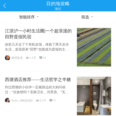
目的地攻略
游记
智能排序
筛选
江浙沪一小时生活圈|一个超浪漫的
田野度假民宿
叔前几天去了个有机农场，体验了两天农夫
生活，发现原来“田野”也能成为度假的主旋
律。江
叔式生活

1.0万

20
西塘酒店推荐——生活哲学之半糖
到过西塘的小伙伴一定被路边的大妈问候
过：“住旅馆吗？安静卫生，河景房。”无意
于厚今薄
YoYo_4J8Q5Q9Z

9.5千

17