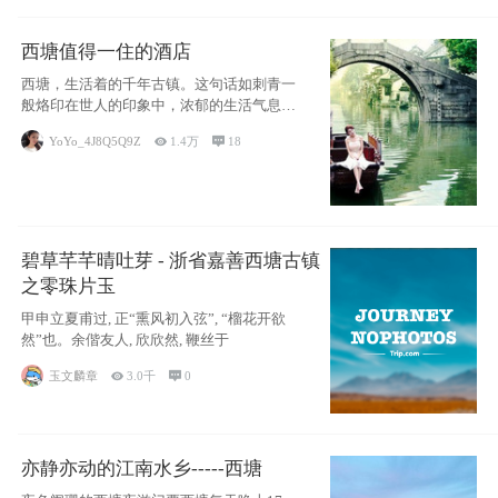
西塘值得一住的酒店
西塘，生活着的千年古镇。这句话如刺青一
般烙印在世人的印象中，浓郁的生活气息，
小桥流水
YoYo_4J8Q5Q9Z

1.4万

18
碧草芊芊晴吐芽 - 浙省嘉善西塘古镇
之零珠片玉
甲申立夏甫过, 正“熏风初入弦”, “榴花开欲
然”也。余偕友人, 欣欣然, 鞭丝于
玉文麟章

3.0千

0
亦静亦动的江南水乡-----西塘