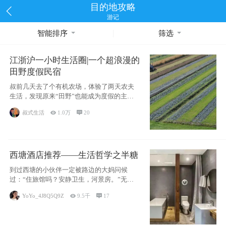
目的地攻略
游记
智能排序
筛选
江浙沪一小时生活圈|一个超浪漫的
田野度假民宿
叔前几天去了个有机农场，体验了两天农夫
生活，发现原来“田野”也能成为度假的主旋
律。江
叔式生活

1.0万

20
西塘酒店推荐——生活哲学之半糖
到过西塘的小伙伴一定被路边的大妈问候
过：“住旅馆吗？安静卫生，河景房。”无意
于厚今薄
YoYo_4J8Q5Q9Z

9.5千

17