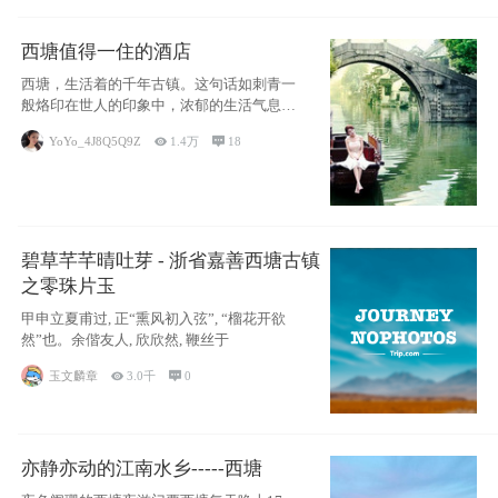
西塘值得一住的酒店
西塘，生活着的千年古镇。这句话如刺青一
般烙印在世人的印象中，浓郁的生活气息，
小桥流水
YoYo_4J8Q5Q9Z

1.4万

18
碧草芊芊晴吐芽 - 浙省嘉善西塘古镇
之零珠片玉
甲申立夏甫过, 正“熏风初入弦”, “榴花开欲
然”也。余偕友人, 欣欣然, 鞭丝于
玉文麟章

3.0千

0
亦静亦动的江南水乡-----西塘