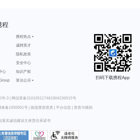
携程
携程热点
诚聘英才
隐私政策
安全中心
中心
知识产权
扫码下载携程App
 Group
算法公示
0号-3
|
网信算备310105117481904230015号
食备1050001号
|
旅游度假资质
|
平台信息
|
资质与规则
站落实诚信建设主体责任承诺书