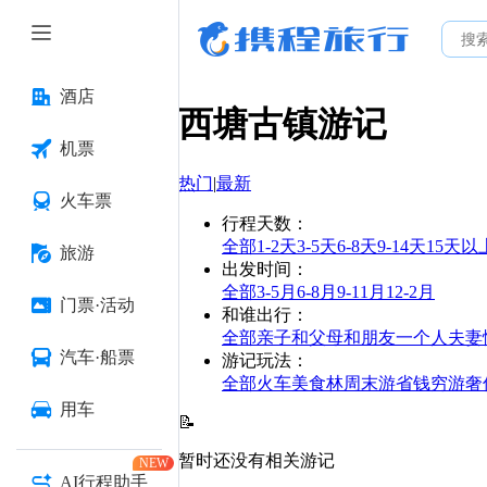
酒店
西塘古镇
游记
机票
热门
|
最新
火车票
行程天数
：
全部
1-2天
3-5天
6-8天
9-14天
15天以
旅游
出发时间
：
全部
3-5月
6-8月
9-11月
12-2月
门票·活动
和谁出行
：
全部
亲子
和父母
和朋友
一个人
夫妻
汽车·船票
游记玩法
：
全部
火车
美食林
周末游
省钱
穷游
奢
用车
📝
暂时还没有相关游记
NEW
AI行程助手