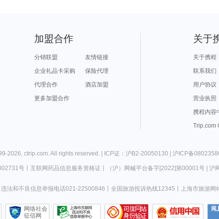
加盟合作
关于
分销联盟
友情链接
关于携程
企业礼品卡采购
保险代理
联系我们
代理合作
酒店加盟
用户协议
更多加盟合作
营业执照
携程内容
Trip.com
99-
2026
,
ctrip.com
. All rights reserved. |
ICP证：沪B2-20050130
|
沪ICP备0802358
02731号
丨
互联网药品信息服务资格证
丨
（沪）网械平台备字[2022]第00001号
|
沪网
违法和不良信息举报电话021-22500846
丨
全国旅游投诉热线12345
丨
上海市旅游网
网络社会
征信网