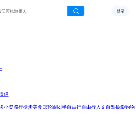
登录
上
情侣
侈
小资
骑行
徒步
美食
邮轮
跟团
半自由行
自由行
人文
自驾
摄影
购物