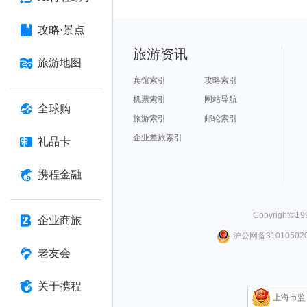
攻略·景点
旅游资讯
旅游地图
宾馆索引
攻略索引
机票索引
网站导航
全球购
旅游索引
邮轮索引
企业差旅索引
礼品卡
携程金融
Copyright©
19
企业商旅
沪公网备310105020
老友会
关于携程
上海市监