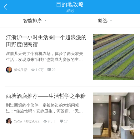
目的地攻略
游记
智能排序
筛选
江浙沪一小时生活圈|一个超浪漫的
田野度假民宿
叔前几天去了个有机农场，体验了两天农夫
生活，发现原来“田野”也能成为度假的主旋
律。江
叔式生活

1.0万

20
西塘酒店推荐——生活哲学之半糖
到过西塘的小伙伴一定被路边的大妈问候
过：“住旅馆吗？安静卫生，河景房。”无意
于厚今薄
YoYo_4J8Q5Q9Z

9.5千

17