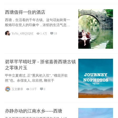
西塘值得一住的酒店
西塘，生活着的千年古镇。这句话如刺青一
般烙印在世人的印象中，浓郁的生活气息，
小桥流水
YoYo_4J8Q5Q9Z

1.4万

18
碧草芊芊晴吐芽 - 浙省嘉善西塘古镇
之零珠片玉
甲申立夏甫过, 正“熏风初入弦”, “榴花开欲
然”也。余偕友人, 欣欣然, 鞭丝于
玉文麟章

3.0千

0
亦静亦动的江南水乡-----西塘