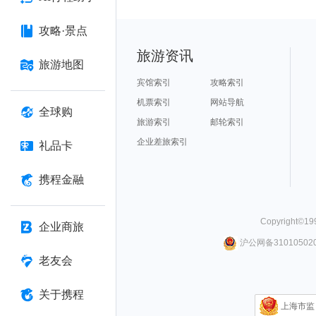
攻略·景点
旅游资讯
旅游地图
宾馆索引
攻略索引
机票索引
网站导航
全球购
旅游索引
邮轮索引
企业差旅索引
礼品卡
携程金融
Copyright©
19
企业商旅
沪公网备310105020
老友会
关于携程
上海市监