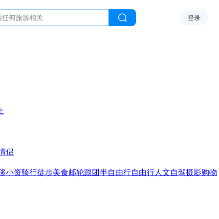
登录
上
情侣
侈
小资
骑行
徒步
美食
邮轮
跟团
半自由行
自由行
人文
自驾
摄影
购物