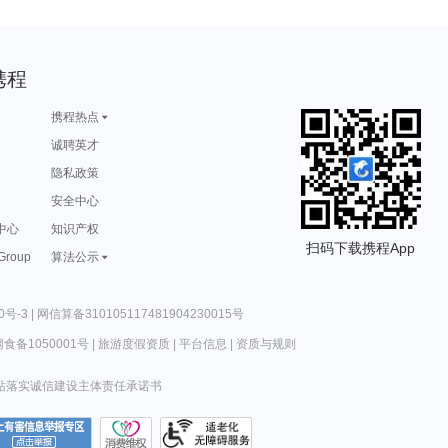
携程
携程热点
诚聘英才
隐私政策
安全中心
中心
知识产权
扫码下载携程App
 Group
算法公示
0号-3
|
网信算备310105117481904230015号
食备1050001号
|
旅游度假资质
|
平台信息
|
资质与规则
站落实诚信建设主体责任承诺书