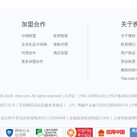
加盟合作
关于
分销联盟
友情链接
关于携程
企业礼品卡采购
保险代理
联系我们
代理合作
酒店加盟
用户协议
更多加盟合作
营业执照
携程内容
Trip.com
99-
2026
,
ctrip.com
. All rights reserved. |
ICP证：沪B2-20050130
|
沪ICP备0802358
02731号
丨
互联网药品信息服务资格证
丨
（沪）网械平台备字[2022]第00001号
|
沪网
违法和不良信息举报电话021-22500846
丨
全国旅游投诉热线12345
丨
上海市旅游网
网络社会
征信网