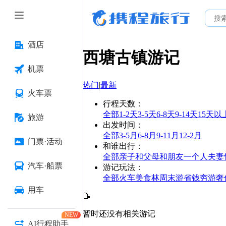
酒店
西塘古镇
游记
机票
热门
|
最新
火车票
行程天数
：
全部
1-2天
3-5天
6-8天
9-14天
15天以
旅游
出发时间
：
全部
3-5月
6-8月
9-11月
12-2月
门票·活动
和谁出行
：
全部
亲子
和父母
和朋友
一个人
夫妻
汽车·船票
游记玩法
：
全部
火车
美食林
周末游
省钱
穷游
奢
用车
📝
暂时还没有相关游记
NEW
AI行程助手