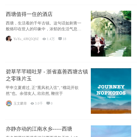
西塘值得一住的酒店
西塘，生活着的千年古镇。这句话如刺青一
般烙印在世人的印象中，浓郁的生活气息，
小桥流水
YoYo_4J8Q5Q9Z

1.4万

18
碧草芊芊晴吐芽 - 浙省嘉善西塘古镇
之零珠片玉
甲申立夏甫过, 正“熏风初入弦”, “榴花开欲
然”也。余偕友人, 欣欣然, 鞭丝于
玉文麟章

3.0千

0
亦静亦动的江南水乡-----西塘