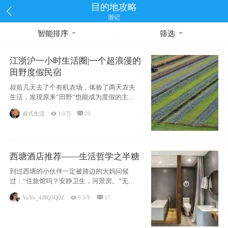
目的地攻略
游记
智能排序
筛选
江浙沪一小时生活圈|一个超浪漫的
田野度假民宿
叔前几天去了个有机农场，体验了两天农夫
生活，发现原来“田野”也能成为度假的主旋
律。江
叔式生活

1.0万

20
西塘酒店推荐——生活哲学之半糖
到过西塘的小伙伴一定被路边的大妈问候
过：“住旅馆吗？安静卫生，河景房。”无意
于厚今薄
YoYo_4J8Q5Q9Z

9.5千

17