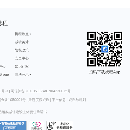
携程
携程热点
诚聘英才
隐私政策
安全中心
中心
知识产权
扫码下载携程App
 Group
算法公示
0号-3
|
网信算备310105117481904230015号
食备1050001号
|
旅游度假资质
|
平台信息
|
资质与规则
站落实诚信建设主体责任承诺书