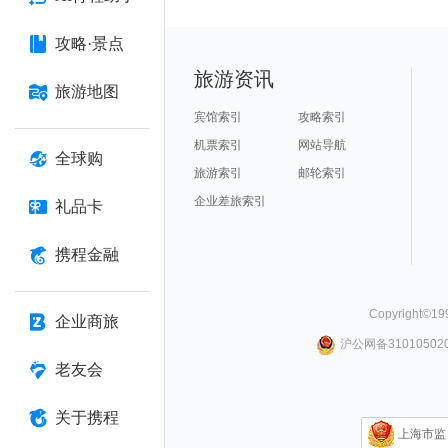
攻略·景点
旅游资讯
旅游地图
宾馆索引
攻略索引
机票索引
网站导航
全球购
旅游索引
邮轮索引
企业差旅索引
礼品卡
携程金融
Copyright©
19
企业商旅
沪公网备310105020
老友会
关于携程
上海市监