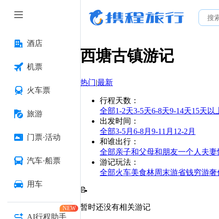
酒店
西塘古镇
游记
机票
热门
|
最新
火车票
行程天数
：
全部
1-2天
3-5天
6-8天
9-14天
15天以
旅游
出发时间
：
全部
3-5月
6-8月
9-11月
12-2月
门票·活动
和谁出行
：
全部
亲子
和父母
和朋友
一个人
夫妻
汽车·船票
游记玩法
：
全部
火车
美食林
周末游
省钱
穷游
奢
用车
📝
暂时还没有相关游记
NEW
AI行程助手