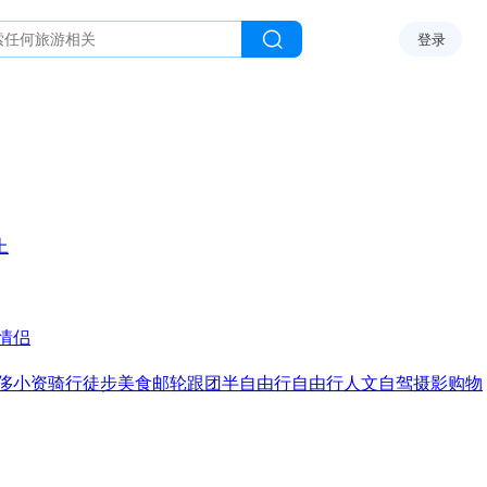
登录
上
情侣
侈
小资
骑行
徒步
美食
邮轮
跟团
半自由行
自由行
人文
自驾
摄影
购物