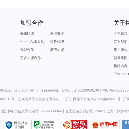
加盟合作
关于
分销联盟
友情链接
关于携程
企业礼品卡采购
保险代理
联系我们
代理合作
酒店加盟
用户协议
更多加盟合作
营业执照
携程内容
Trip.com
99-
2026
,
ctrip.com
. All rights reserved. |
ICP证：沪B2-20050130
|
沪ICP备0802358
02731号
丨
互联网药品信息服务资格证
丨
（沪）网械平台备字[2022]第00001号
|
沪网
违法和不良信息举报电话021-22500846
丨
全国旅游投诉热线12345
丨
上海市旅游网
网络社会
征信网