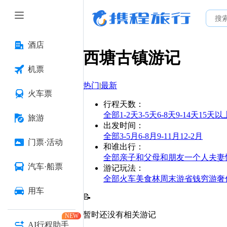
酒店
西塘古镇
游记
机票
热门
|
最新
火车票
行程天数
：
全部
1-2天
3-5天
6-8天
9-14天
15天以
旅游
出发时间
：
全部
3-5月
6-8月
9-11月
12-2月
门票·活动
和谁出行
：
全部
亲子
和父母
和朋友
一个人
夫妻
汽车·船票
游记玩法
：
全部
火车
美食林
周末游
省钱
穷游
奢
用车
📝
暂时还没有相关游记
NEW
AI行程助手