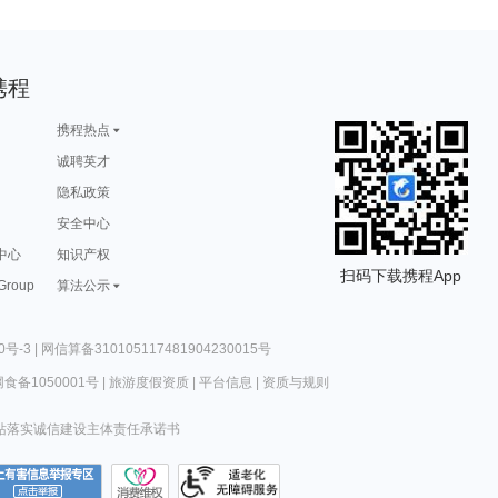
携程
携程热点
诚聘英才
隐私政策
安全中心
中心
知识产权
扫码下载携程App
 Group
算法公示
0号-3
|
网信算备310105117481904230015号
食备1050001号
|
旅游度假资质
|
平台信息
|
资质与规则
站落实诚信建设主体责任承诺书