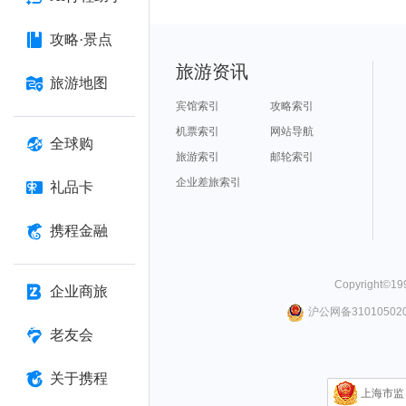
攻略·景点
旅游资讯
旅游地图
宾馆索引
攻略索引
机票索引
网站导航
全球购
旅游索引
邮轮索引
企业差旅索引
礼品卡
携程金融
Copyright©
19
企业商旅
沪公网备310105020
老友会
关于携程
上海市监