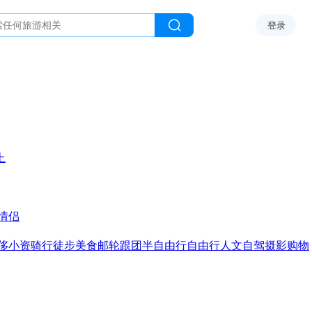
登录
上
情侣
侈
小资
骑行
徒步
美食
邮轮
跟团
半自由行
自由行
人文
自驾
摄影
购物