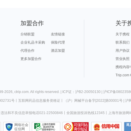
加盟合作
关于
分销联盟
友情链接
关于携程
企业礼品卡采购
保险代理
联系我们
代理合作
酒店加盟
用户协议
更多加盟合作
营业执照
携程内容
Trip.com
99-
2026
,
ctrip.com
. All rights reserved. |
ICP证：沪B2-20050130
|
沪ICP备0802358
02731号
丨
互联网药品信息服务资格证
丨
（沪）网械平台备字[2022]第00001号
|
沪网
违法和不良信息举报电话021-22500846
丨
全国旅游投诉热线12345
丨
上海市旅游网
网络社会
征信网