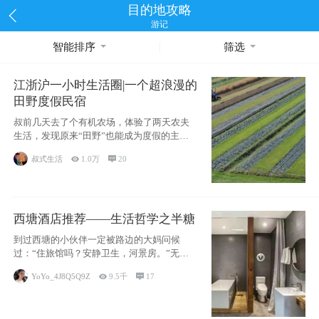
目的地攻略
游记
智能排序
筛选
江浙沪一小时生活圈|一个超浪漫的
田野度假民宿
叔前几天去了个有机农场，体验了两天农夫
生活，发现原来“田野”也能成为度假的主旋
律。江
叔式生活

1.0万

20
西塘酒店推荐——生活哲学之半糖
到过西塘的小伙伴一定被路边的大妈问候
过：“住旅馆吗？安静卫生，河景房。”无意
于厚今薄
YoYo_4J8Q5Q9Z

9.5千

17