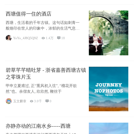
西塘值得一住的酒店
西塘，生活着的千年古镇。这句话如刺青一
般烙印在世人的印象中，浓郁的生活气息，
小桥流水
YoYo_4J8Q5Q9Z

1.4万

18
碧草芊芊晴吐芽 - 浙省嘉善西塘古镇
之零珠片玉
甲申立夏甫过, 正“熏风初入弦”, “榴花开欲
然”也。余偕友人, 欣欣然, 鞭丝于
玉文麟章

3.0千

0
亦静亦动的江南水乡-----西塘