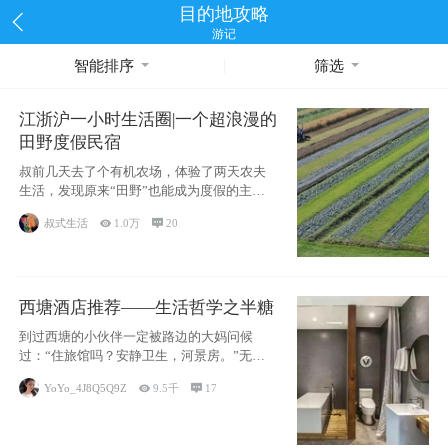
目的地攻略
游记
智能排序
筛选
江浙沪一小时生活圈|一个超浪漫的
田野度假民宿
叔前几天去了个有机农场，体验了两天农夫
生活，发现原来“田野”也能成为度假的主旋
律。江
叔式生活

1.0万

20
西塘酒店推荐——生活哲学之半糖
到过西塘的小伙伴一定被路边的大妈问候
过：“住旅馆吗？安静卫生，河景房。”无意
于厚今薄
YoYo_4J8Q5Q9Z

9.5千

17