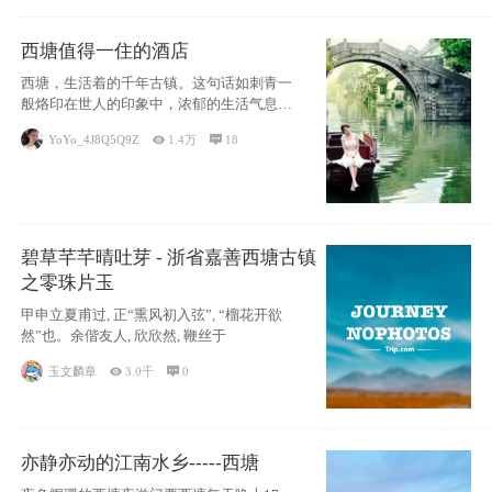
西塘值得一住的酒店
西塘，生活着的千年古镇。这句话如刺青一
般烙印在世人的印象中，浓郁的生活气息，
小桥流水
YoYo_4J8Q5Q9Z

1.4万

18
碧草芊芊晴吐芽 - 浙省嘉善西塘古镇
之零珠片玉
甲申立夏甫过, 正“熏风初入弦”, “榴花开欲
然”也。余偕友人, 欣欣然, 鞭丝于
玉文麟章

3.0千

0
亦静亦动的江南水乡-----西塘