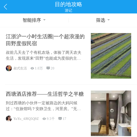
目的地攻略
游记
智能排序
筛选
江浙沪一小时生活圈|一个超浪漫的
田野度假民宿
叔前几天去了个有机农场，体验了两天农夫
生活，发现原来“田野”也能成为度假的主旋
律。江
叔式生活

1.0万

20
西塘酒店推荐——生活哲学之半糖
到过西塘的小伙伴一定被路边的大妈问候
过：“住旅馆吗？安静卫生，河景房。”无意
于厚今薄
YoYo_4J8Q5Q9Z

9.5千

17