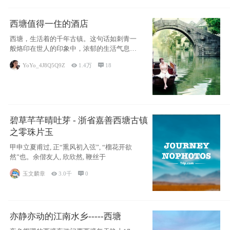
西塘值得一住的酒店
西塘，生活着的千年古镇。这句话如刺青一
般烙印在世人的印象中，浓郁的生活气息，
小桥流水
YoYo_4J8Q5Q9Z

1.4万

18
碧草芊芊晴吐芽 - 浙省嘉善西塘古镇
之零珠片玉
甲申立夏甫过, 正“熏风初入弦”, “榴花开欲
然”也。余偕友人, 欣欣然, 鞭丝于
玉文麟章

3.0千

0
亦静亦动的江南水乡-----西塘