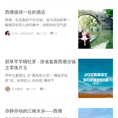
西塘值得一住的酒店
西塘，生活着的千年古镇。这句话如刺青一
般烙印在世人的印象中，浓郁的生活气息，
小桥流水
YoYo_4J8Q5Q9Z

1.4万

18
碧草芊芊晴吐芽 - 浙省嘉善西塘古镇
之零珠片玉
甲申立夏甫过, 正“熏风初入弦”, “榴花开欲
然”也。余偕友人, 欣欣然, 鞭丝于
玉文麟章

3.0千

0
亦静亦动的江南水乡-----西塘