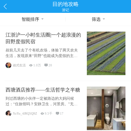
目的地攻略
游记
智能排序
筛选
江浙沪一小时生活圈|一个超浪漫的
田野度假民宿
叔前几天去了个有机农场，体验了两天农夫
生活，发现原来“田野”也能成为度假的主旋
律。江
叔式生活

1.0万

20
西塘酒店推荐——生活哲学之半糖
到过西塘的小伙伴一定被路边的大妈问候
过：“住旅馆吗？安静卫生，河景房。”无意
于厚今薄
YoYo_4J8Q5Q9Z

9.5千

17