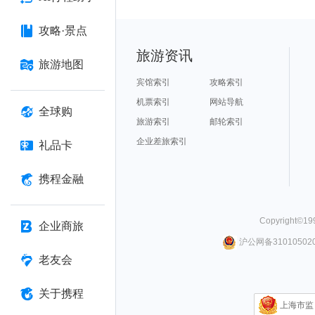
攻略·景点
旅游资讯
旅游地图
宾馆索引
攻略索引
机票索引
网站导航
全球购
旅游索引
邮轮索引
企业差旅索引
礼品卡
携程金融
Copyright©
19
企业商旅
沪公网备310105020
老友会
关于携程
上海市监