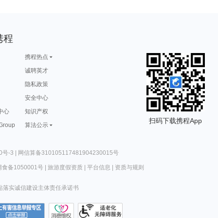
携程
携程热点
诚聘英才
隐私政策
安全中心
中心
知识产权
扫码下载携程App
 Group
算法公示
0号-3
|
网信算备310105117481904230015号
食备1050001号
|
旅游度假资质
|
平台信息
|
资质与规则
站落实诚信建设主体责任承诺书