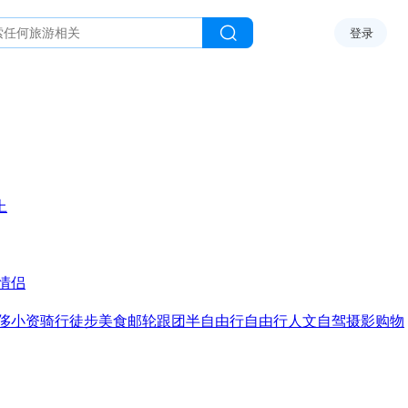
登录
上
情侣
侈
小资
骑行
徒步
美食
邮轮
跟团
半自由行
自由行
人文
自驾
摄影
购物