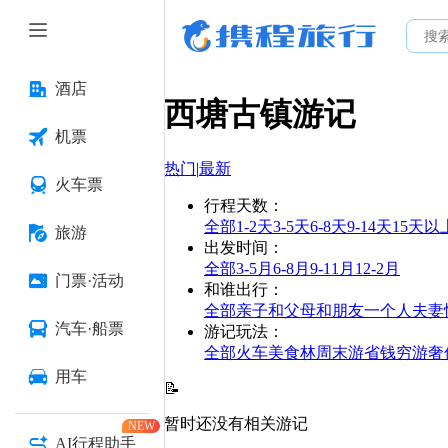
酒店
西塘古镇
游记
机票
热门
|
最新
火车票
行程天数
：
全部
1-2天
3-5天
6-8天
9-14天
15天以
旅游
出发时间
：
全部
3-5月
6-8月
9-11月
12-2月
门票·活动
和谁出行
：
全部
亲子
和父母
和朋友
一个人
夫妻
汽车·船票
游记玩法
：
全部
火车
美食林
周末游
省钱
穷游
奢
用车
📝
暂时还没有相关游记
NEW
AI行程助手