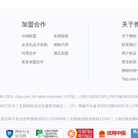
加盟合作
关于
分销联盟
友情链接
关于携程
企业礼品卡采购
保险代理
联系我们
代理合作
酒店加盟
用户协议
更多加盟合作
营业执照
携程内容
Trip.com
99-
2026
,
ctrip.com
. All rights reserved. |
ICP证：沪B2-20050130
|
沪ICP备0802358
02731号
丨
互联网药品信息服务资格证
丨
（沪）网械平台备字[2022]第00001号
|
沪网
违法和不良信息举报电话021-22500846
丨
全国旅游投诉热线12345
丨
上海市旅游网
网络社会
征信网