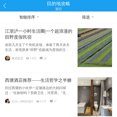
目的地攻略
游记
智能排序
筛选
江浙沪一小时生活圈|一个超浪漫的
田野度假民宿
叔前几天去了个有机农场，体验了两天农夫
生活，发现原来“田野”也能成为度假的主旋
律。江
叔式生活

1.0万

20
西塘酒店推荐——生活哲学之半糖
到过西塘的小伙伴一定被路边的大妈问候
过：“住旅馆吗？安静卫生，河景房。”无意
于厚今薄
YoYo_4J8Q5Q9Z

9.5千

17