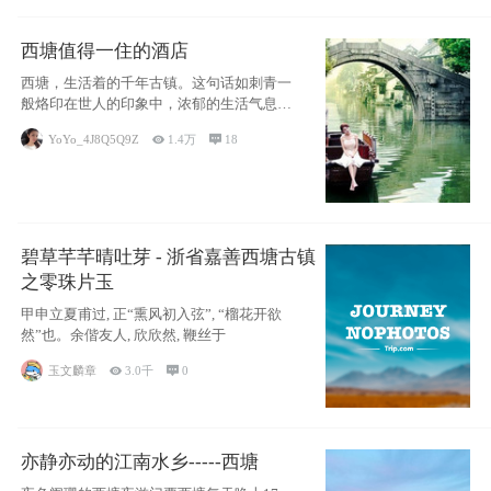
西塘值得一住的酒店
西塘，生活着的千年古镇。这句话如刺青一
般烙印在世人的印象中，浓郁的生活气息，
小桥流水
YoYo_4J8Q5Q9Z

1.4万

18
碧草芊芊晴吐芽 - 浙省嘉善西塘古镇
之零珠片玉
甲申立夏甫过, 正“熏风初入弦”, “榴花开欲
然”也。余偕友人, 欣欣然, 鞭丝于
玉文麟章

3.0千

0
亦静亦动的江南水乡-----西塘