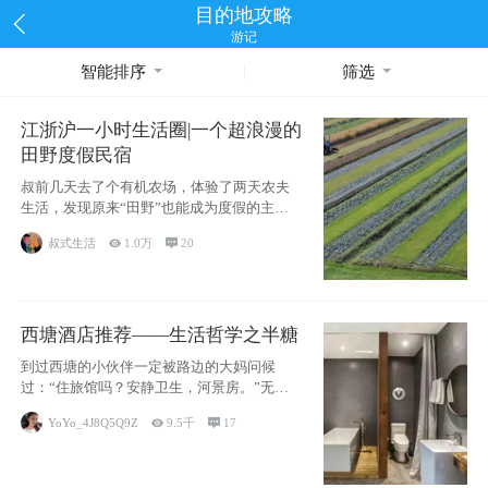
目的地攻略
游记
智能排序
筛选
江浙沪一小时生活圈|一个超浪漫的
田野度假民宿
叔前几天去了个有机农场，体验了两天农夫
生活，发现原来“田野”也能成为度假的主旋
律。江
叔式生活

1.0万

20
西塘酒店推荐——生活哲学之半糖
到过西塘的小伙伴一定被路边的大妈问候
过：“住旅馆吗？安静卫生，河景房。”无意
于厚今薄
YoYo_4J8Q5Q9Z

9.5千

17