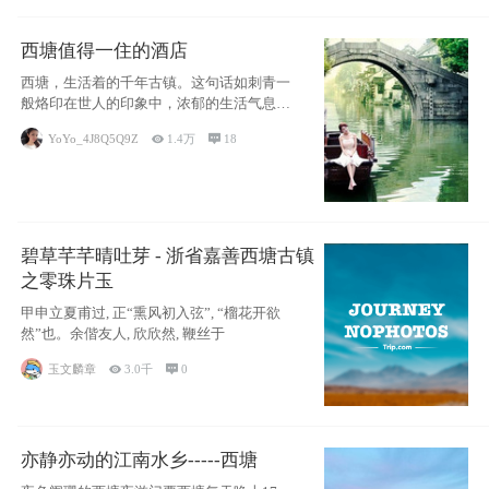
西塘值得一住的酒店
西塘，生活着的千年古镇。这句话如刺青一
般烙印在世人的印象中，浓郁的生活气息，
小桥流水
YoYo_4J8Q5Q9Z

1.4万

18
碧草芊芊晴吐芽 - 浙省嘉善西塘古镇
之零珠片玉
甲申立夏甫过, 正“熏风初入弦”, “榴花开欲
然”也。余偕友人, 欣欣然, 鞭丝于
玉文麟章

3.0千

0
亦静亦动的江南水乡-----西塘