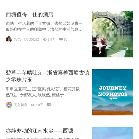
西塘值得一住的酒店
西塘，生活着的千年古镇。这句话如刺青一
般烙印在世人的印象中，浓郁的生活气息，
小桥流水
YoYo_4J8Q5Q9Z

1.4万

18
碧草芊芊晴吐芽 - 浙省嘉善西塘古镇
之零珠片玉
甲申立夏甫过, 正“熏风初入弦”, “榴花开欲
然”也。余偕友人, 欣欣然, 鞭丝于
玉文麟章

3.0千

0
亦静亦动的江南水乡-----西塘