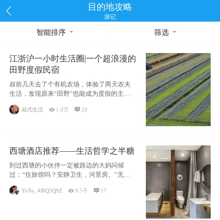
目的地攻略
游记
智能排序
筛选
江浙沪一小时生活圈|一个超浪漫的
田野度假民宿
叔前几天去了个有机农场，体验了两天农夫
生活，发现原来“田野”也能成为度假的主旋
律。江
叔式生活

1.0万

20
西塘酒店推荐——生活哲学之半糖
到过西塘的小伙伴一定被路边的大妈问候
过：“住旅馆吗？安静卫生，河景房。”无意
于厚今薄
YoYo_4J8Q5Q9Z

9.5千

17