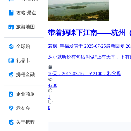
攻略·景点
旅游地图
带着妈咪下江南——杭州（
若枫_幸福
发表于
2025-07-25
最新回复
20
全球购
从小就听说有句话叫做“上有天堂，下有
礼品卡
10
天
，2017-03-16
，￥2100
，和父母
携程金融
4230
企业商旅
1
0
老友会
关于携程