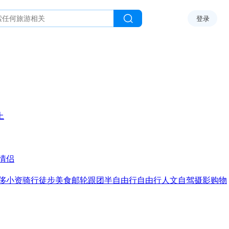
登录
上
情侣
侈
小资
骑行
徒步
美食
邮轮
跟团
半自由行
自由行
人文
自驾
摄影
购物