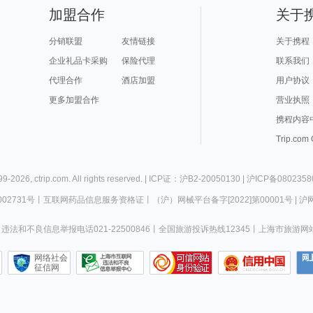
加盟合作
关于
分销联盟
友情链接
关于携程
企业礼品卡采购
保险代理
联系我们
代理合作
酒店加盟
用户协议
更多加盟合作
营业执照
携程内容
Trip.com
99-
2026
,
ctrip.com
. All rights reserved. |
ICP证：沪B2-20050130
|
沪ICP备0802358
02731号
丨
互联网药品信息服务资格证
丨
（沪）网械平台备字[2022]第00001号
|
沪网
违法和不良信息举报电话021-22500846
丨
全国旅游投诉热线12345
丨
上海市旅游网
网络社会
征信网