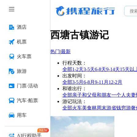
酒店
西塘古镇
游记
机票
热门
|
最新
火车票
行程天数
：
全部
1-2天
3-5天
6-8天
9-14天
15天以
旅游
出发时间
：
全部
3-5月
6-8月
9-11月
12-2月
门票·活动
和谁出行
：
全部
亲子
和父母
和朋友
一个人
夫妻
汽车·船票
游记玩法
：
全部
火车
美食林
周末游
省钱
穷游
奢
用车
NEW
AI行程助手