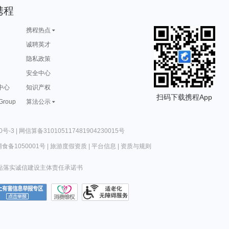
携程
携程热点
诚聘英才
隐私政策
安全中心
中心
知识产权
扫码下载携程App
 Group
算法公示
0号-3
|
网信算备310105117481904230015号
食备1050001号
|
旅游度假资质
|
平台信息
|
资质与规则
站落实诚信建设主体责任承诺书