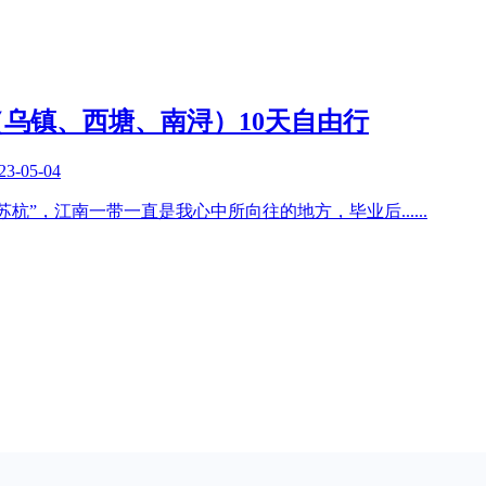
乌镇、西塘、南浔）10天自由行
23-05-04
苏杭”，江南一带一直是我心中所向往的地方，毕业后
......