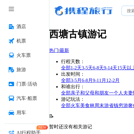
酒店
西塘古镇
游记
机票
热门
|
最新
火车票
行程天数
：
全部
1-2天
3-5天
6-8天
9-14天
15天以
旅游
出发时间
：
全部
3-5月
6-8月
9-11月
12-2月
门票·活动
和谁出行
：
全部
亲子
和父母
和朋友
一个人
夫妻
汽车·船票
游记玩法
：
全部
火车
美食林
周末游
省钱
穷游
奢
用车
📝
暂时还没有相关游记
NEW
AI行程助手