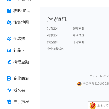
攻略·景点
旅游资讯
旅游地图
宾馆索引
攻略索引
机票索引
网站导航
全球购
旅游索引
邮轮索引
企业差旅索引
礼品卡
携程金融
Copyright©
19
企业商旅
沪公网备310105020
老友会
关于携程
上海市监