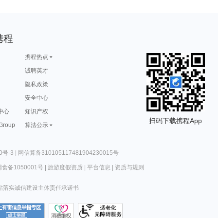
携程
携程热点
诚聘英才
隐私政策
安全中心
中心
知识产权
扫码下载携程App
 Group
算法公示
0号-3
|
网信算备310105117481904230015号
食备1050001号
|
旅游度假资质
|
平台信息
|
资质与规则
站落实诚信建设主体责任承诺书