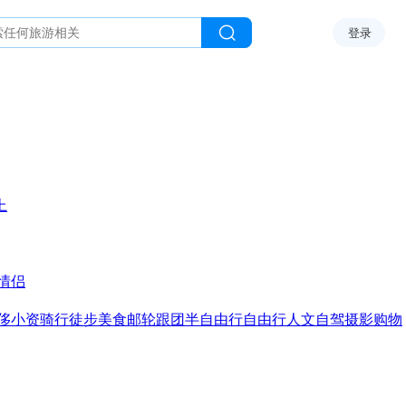
登录
上
情侣
侈
小资
骑行
徒步
美食
邮轮
跟团
半自由行
自由行
人文
自驾
摄影
购物