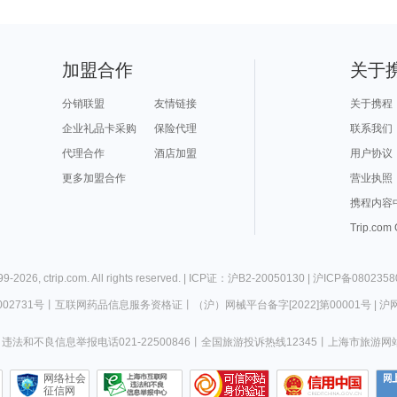
加盟合作
关于
分销联盟
友情链接
关于携程
企业礼品卡采购
保险代理
联系我们
代理合作
酒店加盟
用户协议
更多加盟合作
营业执照
携程内容
Trip.com
99-
2026
,
ctrip.com
. All rights reserved. |
ICP证：沪B2-20050130
|
沪ICP备0802358
02731号
丨
互联网药品信息服务资格证
丨
（沪）网械平台备字[2022]第00001号
|
沪网
违法和不良信息举报电话021-22500846
丨
全国旅游投诉热线12345
丨
上海市旅游网
网络社会
征信网