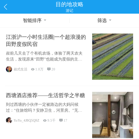
目的地攻略
游记
智能排序
筛选
江浙沪一小时生活圈|一个超浪漫的
田野度假民宿
叔前几天去了个有机农场，体验了两天农夫
生活，发现原来“田野”也能成为度假的主旋
律。江
叔式生活

1.0万

20
西塘酒店推荐——生活哲学之半糖
到过西塘的小伙伴一定被路边的大妈问候
过：“住旅馆吗？安静卫生，河景房。”无意
于厚今薄
YoYo_4J8Q5Q9Z

9.5千

17