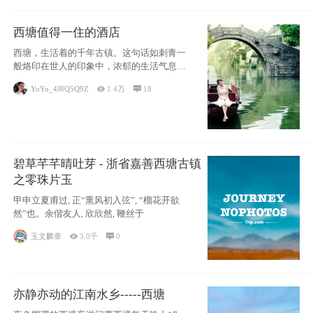
西塘值得一住的酒店
西塘，生活着的千年古镇。这句话如刺青一
般烙印在世人的印象中，浓郁的生活气息，
小桥流水
YoYo_4J8Q5Q9Z

1.4万

18
碧草芊芊晴吐芽 - 浙省嘉善西塘古镇
之零珠片玉
甲申立夏甫过, 正“熏风初入弦”, “榴花开欲
然”也。余偕友人, 欣欣然, 鞭丝于
玉文麟章

3.0千

0
亦静亦动的江南水乡-----西塘