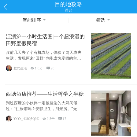
目的地攻略
游记
智能排序
筛选
江浙沪一小时生活圈|一个超浪漫的
田野度假民宿
叔前几天去了个有机农场，体验了两天农夫
生活，发现原来“田野”也能成为度假的主旋
律。江
叔式生活

1.0万

20
西塘酒店推荐——生活哲学之半糖
到过西塘的小伙伴一定被路边的大妈问候
过：“住旅馆吗？安静卫生，河景房。”无意
于厚今薄
YoYo_4J8Q5Q9Z

9.5千

17