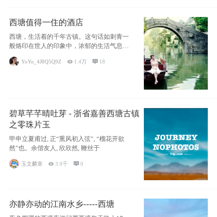
西塘值得一住的酒店
西塘，生活着的千年古镇。这句话如刺青一
般烙印在世人的印象中，浓郁的生活气息，
小桥流水
YoYo_4J8Q5Q9Z

1.4万

18
碧草芊芊晴吐芽 - 浙省嘉善西塘古镇
之零珠片玉
甲申立夏甫过, 正“熏风初入弦”, “榴花开欲
然”也。余偕友人, 欣欣然, 鞭丝于
玉文麟章

3.0千

0
亦静亦动的江南水乡-----西塘