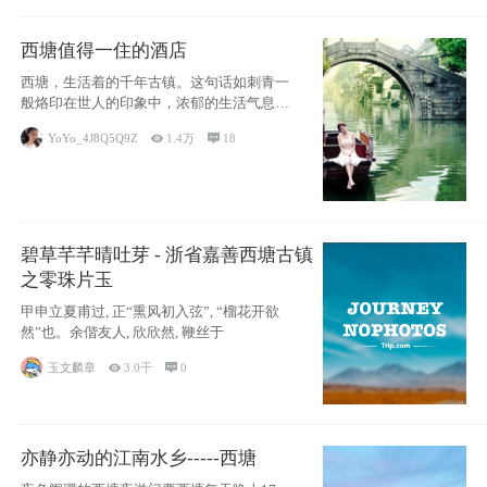
西塘值得一住的酒店
西塘，生活着的千年古镇。这句话如刺青一
般烙印在世人的印象中，浓郁的生活气息，
小桥流水
YoYo_4J8Q5Q9Z

1.4万

18
碧草芊芊晴吐芽 - 浙省嘉善西塘古镇
之零珠片玉
甲申立夏甫过, 正“熏风初入弦”, “榴花开欲
然”也。余偕友人, 欣欣然, 鞭丝于
玉文麟章

3.0千

0
亦静亦动的江南水乡-----西塘