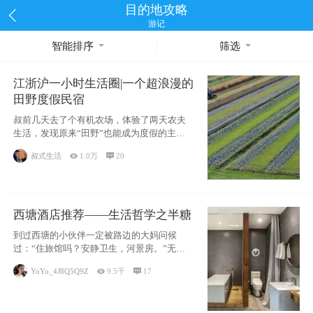
目的地攻略
游记
智能排序
筛选
江浙沪一小时生活圈|一个超浪漫的
田野度假民宿
叔前几天去了个有机农场，体验了两天农夫
生活，发现原来“田野”也能成为度假的主旋
律。江
叔式生活

1.0万

20
西塘酒店推荐——生活哲学之半糖
到过西塘的小伙伴一定被路边的大妈问候
过：“住旅馆吗？安静卫生，河景房。”无意
于厚今薄
YoYo_4J8Q5Q9Z

9.5千

17