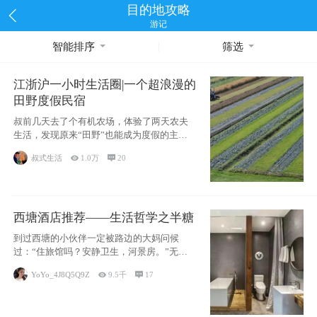
目的地攻略
游记
智能排序
筛选
江浙沪一小时生活圈|一个超浪漫的
田野度假民宿
叔前几天去了个有机农场，体验了两天农夫
生活，发现原来“田野”也能成为度假的主旋
律。江
叔式生活

1.0万

20
西塘酒店推荐——生活哲学之半糖
到过西塘的小伙伴一定被路边的大妈问候
过：“住旅馆吗？安静卫生，河景房。”无意
于厚今薄
YoYo_4J8Q5Q9Z

9.5千

17