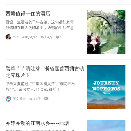
西塘值得一住的酒店
西塘，生活着的千年古镇。这句话如刺青一
般烙印在世人的印象中，浓郁的生活气息，
小桥流水
YoYo_4J8Q5Q9Z

1.4万

18
碧草芊芊晴吐芽 - 浙省嘉善西塘古镇
之零珠片玉
甲申立夏甫过, 正“熏风初入弦”, “榴花开欲
然”也。余偕友人, 欣欣然, 鞭丝于
玉文麟章

3.0千

0
亦静亦动的江南水乡-----西塘