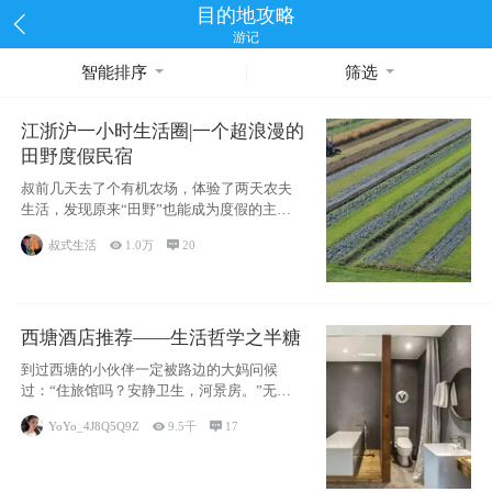
目的地攻略
游记
智能排序
筛选
江浙沪一小时生活圈|一个超浪漫的
田野度假民宿
叔前几天去了个有机农场，体验了两天农夫
生活，发现原来“田野”也能成为度假的主旋
律。江
叔式生活

1.0万

20
西塘酒店推荐——生活哲学之半糖
到过西塘的小伙伴一定被路边的大妈问候
过：“住旅馆吗？安静卫生，河景房。”无意
于厚今薄
YoYo_4J8Q5Q9Z

9.5千

17