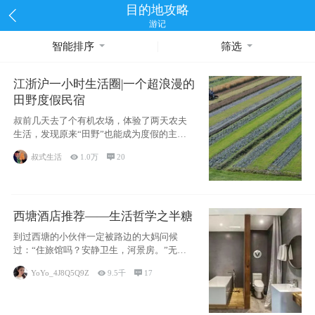
目的地攻略
游记
智能排序
筛选
江浙沪一小时生活圈|一个超浪漫的
田野度假民宿
叔前几天去了个有机农场，体验了两天农夫
生活，发现原来“田野”也能成为度假的主旋
律。江
叔式生活

1.0万

20
西塘酒店推荐——生活哲学之半糖
到过西塘的小伙伴一定被路边的大妈问候
过：“住旅馆吗？安静卫生，河景房。”无意
于厚今薄
YoYo_4J8Q5Q9Z

9.5千

17