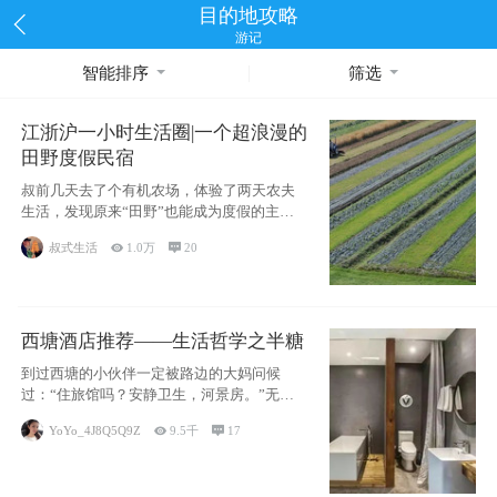
目的地攻略
游记
智能排序
筛选
江浙沪一小时生活圈|一个超浪漫的
田野度假民宿
叔前几天去了个有机农场，体验了两天农夫
生活，发现原来“田野”也能成为度假的主旋
律。江
叔式生活

1.0万

20
西塘酒店推荐——生活哲学之半糖
到过西塘的小伙伴一定被路边的大妈问候
过：“住旅馆吗？安静卫生，河景房。”无意
于厚今薄
YoYo_4J8Q5Q9Z

9.5千

17