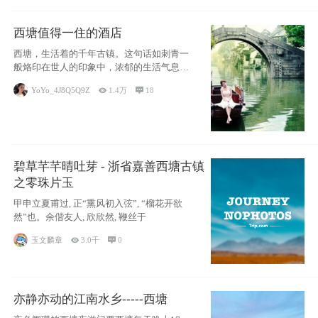
西塘值得一住的酒店
西塘，生活着的千年古镇。这句话如刺青一
般烙印在世人的印象中，浓郁的生活气息，
小桥流水
YoYo_4J8Q5Q9Z

1.4万

18
碧草芊芊晴吐芽 - 浙省嘉善西塘古镇
之零珠片玉
甲申立夏甫过, 正“熏风初入弦”, “榴花开欲
然”也。余偕友人, 欣欣然, 鞭丝于
玉文麟章

3.0千

0
亦静亦动的江南水乡-----西塘