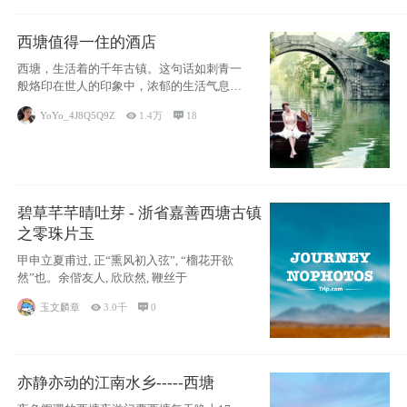
西塘值得一住的酒店
西塘，生活着的千年古镇。这句话如刺青一
般烙印在世人的印象中，浓郁的生活气息，
小桥流水
YoYo_4J8Q5Q9Z

1.4万

18
碧草芊芊晴吐芽 - 浙省嘉善西塘古镇
之零珠片玉
甲申立夏甫过, 正“熏风初入弦”, “榴花开欲
然”也。余偕友人, 欣欣然, 鞭丝于
玉文麟章

3.0千

0
亦静亦动的江南水乡-----西塘