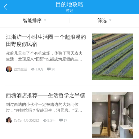
目的地攻略
游记
智能排序
筛选
江浙沪一小时生活圈|一个超浪漫的
田野度假民宿
叔前几天去了个有机农场，体验了两天农夫
生活，发现原来“田野”也能成为度假的主旋
律。江
叔式生活

1.0万

20
西塘酒店推荐——生活哲学之半糖
到过西塘的小伙伴一定被路边的大妈问候
过：“住旅馆吗？安静卫生，河景房。”无意
于厚今薄
YoYo_4J8Q5Q9Z

9.5千

17