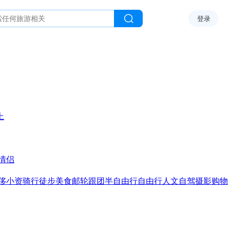
登录
上
情侣
侈
小资
骑行
徒步
美食
邮轮
跟团
半自由行
自由行
人文
自驾
摄影
购物