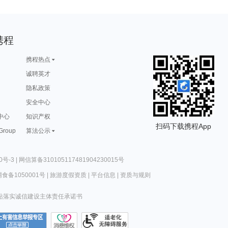
携程
携程热点
诚聘英才
隐私政策
安全中心
中心
知识产权
扫码下载携程App
 Group
算法公示
0号-3
|
网信算备310105117481904230015号
食备1050001号
|
旅游度假资质
|
平台信息
|
资质与规则
站落实诚信建设主体责任承诺书