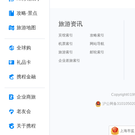
攻略·景点
旅游资讯
旅游地图
宾馆索引
攻略索引
机票索引
网站导航
全球购
旅游索引
邮轮索引
企业差旅索引
礼品卡
携程金融
Copyright©
19
企业商旅
沪公网备310105020
老友会
关于携程
上海市监