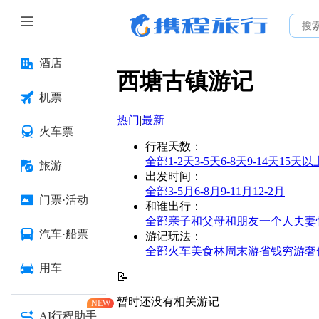
酒店
西塘古镇
游记
机票
热门
|
最新
火车票
行程天数
：
全部
1-2天
3-5天
6-8天
9-14天
15天以
旅游
出发时间
：
全部
3-5月
6-8月
9-11月
12-2月
门票·活动
和谁出行
：
全部
亲子
和父母
和朋友
一个人
夫妻
汽车·船票
游记玩法
：
全部
火车
美食林
周末游
省钱
穷游
奢
用车
📝
暂时还没有相关游记
NEW
AI行程助手