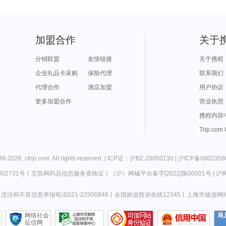
加盟合作
关于
分销联盟
友情链接
关于携程
企业礼品卡采购
保险代理
联系我们
代理合作
酒店加盟
用户协议
更多加盟合作
营业执照
携程内容
Trip.com
99-
2026
,
ctrip.com
. All rights reserved. |
ICP证：沪B2-20050130
|
沪ICP备0802358
02731号
丨
互联网药品信息服务资格证
丨
（沪）网械平台备字[2022]第00001号
|
沪网
违法和不良信息举报电话021-22500846
丨
全国旅游投诉热线12345
丨
上海市旅游网
网络社会
征信网