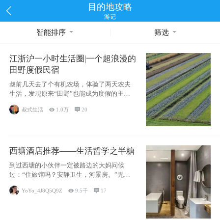
目的地攻略
游记
智能排序
筛选
江浙沪一小时生活圈|一个超浪漫的
田野度假民宿
叔前几天去了个有机农场，体验了两天农夫
生活，发现原来“田野”也能成为度假的主旋
律。江
叔式生活

1.0万

20
西塘酒店推荐——生活哲学之半糖
到过西塘的小伙伴一定被路边的大妈问候
过：“住旅馆吗？安静卫生，河景房。”无意
于厚今薄
YoYo_4J8Q5Q9Z

9.5千

17