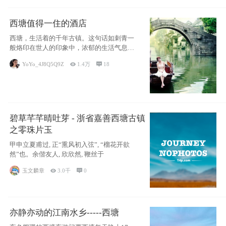
西塘值得一住的酒店
西塘，生活着的千年古镇。这句话如刺青一
般烙印在世人的印象中，浓郁的生活气息，
小桥流水
YoYo_4J8Q5Q9Z

1.4万

18
碧草芊芊晴吐芽 - 浙省嘉善西塘古镇
之零珠片玉
甲申立夏甫过, 正“熏风初入弦”, “榴花开欲
然”也。余偕友人, 欣欣然, 鞭丝于
玉文麟章

3.0千

0
亦静亦动的江南水乡-----西塘