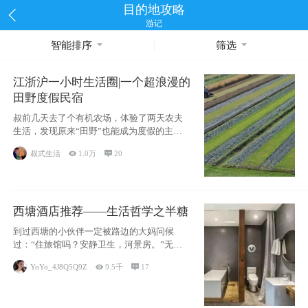
目的地攻略
游记
智能排序
筛选
江浙沪一小时生活圈|一个超浪漫的
田野度假民宿
叔前几天去了个有机农场，体验了两天农夫
生活，发现原来“田野”也能成为度假的主旋
律。江
叔式生活

1.0万

20
西塘酒店推荐——生活哲学之半糖
到过西塘的小伙伴一定被路边的大妈问候
过：“住旅馆吗？安静卫生，河景房。”无意
于厚今薄
YoYo_4J8Q5Q9Z

9.5千

17