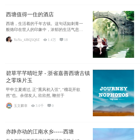
西塘值得一住的酒店
西塘，生活着的千年古镇。这句话如刺青一
般烙印在世人的印象中，浓郁的生活气息，
小桥流水
YoYo_4J8Q5Q9Z

1.4万

18
碧草芊芊晴吐芽 - 浙省嘉善西塘古镇
之零珠片玉
甲申立夏甫过, 正“熏风初入弦”, “榴花开欲
然”也。余偕友人, 欣欣然, 鞭丝于
玉文麟章

3.0千

0
亦静亦动的江南水乡-----西塘